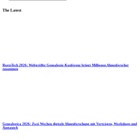
The Latest
RootsTech 2026: Weltgrößte Genealogie-Konferenz bringt Millionen Ahnenforscher
zusammen
Genealogica 2026: Zwei Wochen digitale Ahnenforschung mit Vorträgen, Workshops und
Austausch