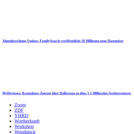
Ahnenforschung-Update: FamilySearch veröffentlicht 18 Millionen neue Datensätze
MyHeritage: Kostenloser Zugang über Halloween zu über 1,5 Milliarden Sterberegistern
Zoom
ZDF
YHRD
Wortherkunft
Workshop
Woodstock