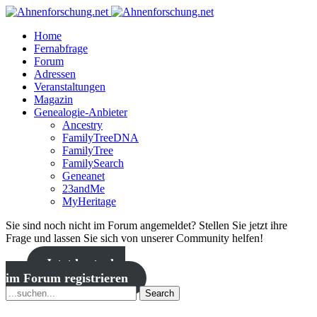
Home
Fernabfrage
Forum
Adressen
Veranstaltungen
Magazin
Genealogie-Anbieter
Ancestry
FamilyTreeDNA
FamilyTree
FamilySearch
Geneanet
23andMe
MyHeritage
Sie sind noch nicht im Forum angemeldet? Stellen Sie jetzt ihre
Frage und lassen Sie sich von unserer Community helfen!
Jetzt kostenlos
im Forum registrieren
Search