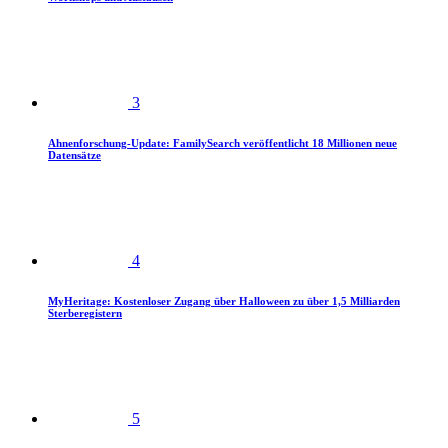
3
Ahnenforschung-Update: FamilySearch veröffentlicht 18 Millionen neue
Datensätze
4
MyHeritage: Kostenloser Zugang über Halloween zu über 1,5 Milliarden
Sterberegistern
5