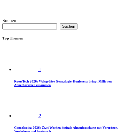
Suchen
Suchen
Top Themen
1
RootsTech 2026: Weltgrößte Genealogie-Konferenz bringt Millionen
Ahnenforscher zusammen
2
Genealogica 2026: Zwei Wochen digitale Ahnenforschung mit Vorträgen,
Workshops und Austausch