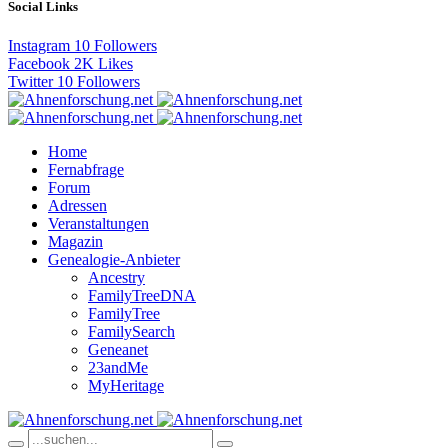
Social Links
Instagram
10
Followers
Facebook
2K
Likes
Twitter
10
Followers
Home
Fernabfrage
Forum
Adressen
Veranstaltungen
Magazin
Genealogie-Anbieter
Ancestry
FamilyTreeDNA
FamilyTree
FamilySearch
Geneanet
23andMe
MyHeritage