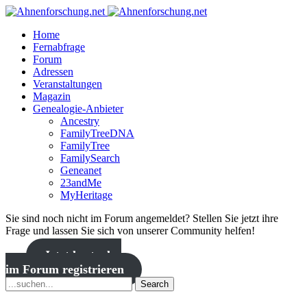
Home
Fernabfrage
Forum
Adressen
Veranstaltungen
Magazin
Genealogie-Anbieter
Ancestry
FamilyTreeDNA
FamilyTree
FamilySearch
Geneanet
23andMe
MyHeritage
Sie sind noch nicht im Forum angemeldet? Stellen Sie jetzt ihre
Frage und lassen Sie sich von unserer Community helfen!
Jetzt kostenlos
im Forum registrieren
Search