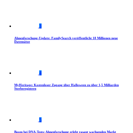
3
Ahnenforschung-Update: FamilySearch veröffentlicht 18 Millionen neue
Datensätze
4
MyHeritage: Kostenloser Zugang über Halloween zu über 1,5 Milliarden
Sterberegistern
5
Boom bei DNA-Tests: Ahnenforschung erlebt rasant wachsenden Markt