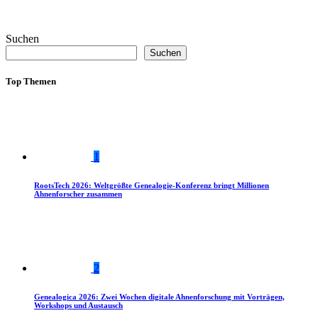
Suchen
Suchen
Top Themen
1
RootsTech 2026: Weltgrößte Genealogie-Konferenz bringt Millionen
Ahnenforscher zusammen
2
Genealogica 2026: Zwei Wochen digitale Ahnenforschung mit Vorträgen,
Workshops und Austausch