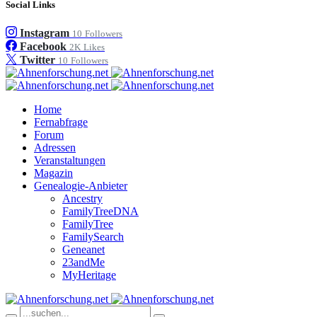
Social Links
Instagram
10
Followers
Facebook
2K
Likes
Twitter
10
Followers
Home
Fernabfrage
Forum
Adressen
Veranstaltungen
Magazin
Genealogie-Anbieter
Ancestry
FamilyTreeDNA
FamilyTree
FamilySearch
Geneanet
23andMe
MyHeritage