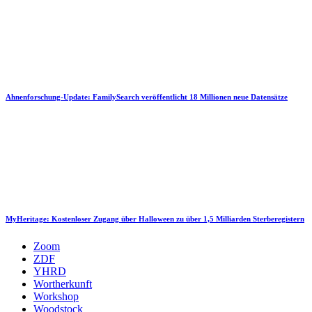
Ahnenforschung-Update: FamilySearch veröffentlicht 18 Millionen neue Datensätze
MyHeritage: Kostenloser Zugang über Halloween zu über 1,5 Milliarden Sterberegistern
Zoom
ZDF
YHRD
Wortherkunft
Workshop
Woodstock