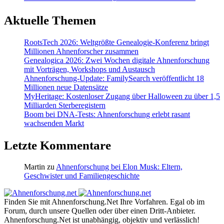
Aktuelle Themen
RootsTech 2026: Weltgrößte Genealogie-Konferenz bringt
Millionen Ahnenforscher zusammen
Genealogica 2026: Zwei Wochen digitale Ahnenforschung
mit Vorträgen, Workshops und Austausch
Ahnenforschung-Update: FamilySearch veröffentlicht 18
Millionen neue Datensätze
MyHeritage: Kostenloser Zugang über Halloween zu über 1,5
Milliarden Sterberegistern
Boom bei DNA-Tests: Ahnenforschung erlebt rasant
wachsenden Markt
Letzte Kommentare
Martin
zu
Ahnenforschung bei Elon Musk: Eltern,
Geschwister und Familiengeschichte
Finden Sie mit Ahnenforschung.Net Ihre Vorfahren. Egal ob im
Forum, durch unsere Quellen oder über einen Dritt-Anbieter.
Ahnenforschung.Net ist unabhängig, objektiv und verlässlich!