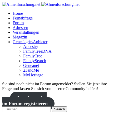
Home
Fernabfrage
Forum
Adressen
Veranstaltungen
Magazin
Genealogie-Anbieter
Ancestry
FamilyTreeDNA
FamilyTree
FamilySearch
Geneanet
23andMe
MyHeritage
Sie sind noch nicht im Forum angemeldet? Stellen Sie jetzt ihre
Frage und lassen Sie sich von unserer Community helfen!
Jetzt kostenlos
im Forum registrieren
Search