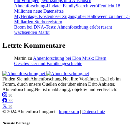
mit Vorträgen, Workshops und Austausch
Ahnenforschung-Update: FamilySearch veröffentlicht 18
Millionen neue Datensätze
MyHeritage: Kostenloser Zugang über Halloween zu über 1,5
Milliarden Sterberegistern
Boom bei DNA-Tests: Ahnenforschung erlebt rasant
wachsenden Markt
Letzte Kommentare
Martin
zu
Ahnenforschung bei Elon Musk: Eltern,
Geschwister und Familiengeschichte
Finden Sie mit Ahnenforschung.Net Ihre Vorfahren. Egal ob im
Forum, durch unsere Quellen oder über einen Dritt-Anbieter.
Ahnenforschung.Net ist unabhängig, objektiv und verlässlich!
10
2K
10
© 2024 Ahnenforschung.net |
Impressum
|
Datenschutz
Neueste Beiträge