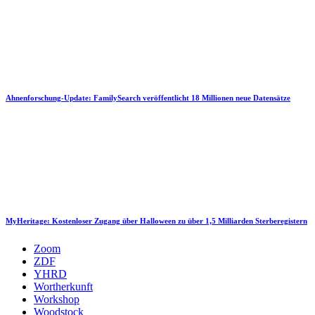
Ahnenforschung-Update: FamilySearch veröffentlicht 18 Millionen neue Datensätze
MyHeritage: Kostenloser Zugang über Halloween zu über 1,5 Milliarden Sterberegistern
Zoom
ZDF
YHRD
Wortherkunft
Workshop
Woodstock