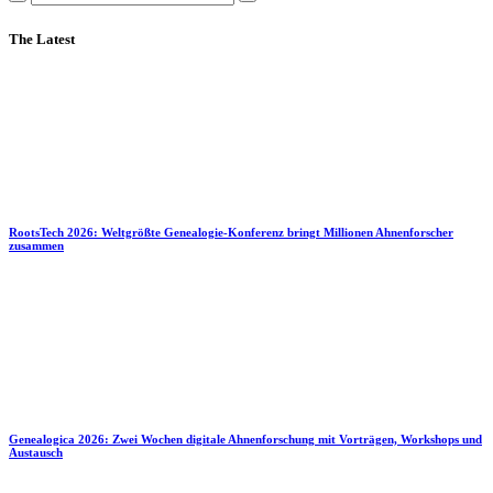
The Latest
RootsTech 2026: Weltgrößte Genealogie-Konferenz bringt Millionen Ahnenforscher
zusammen
Genealogica 2026: Zwei Wochen digitale Ahnenforschung mit Vorträgen, Workshops und
Austausch