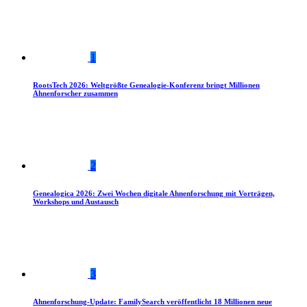
1
RootsTech 2026: Weltgrößte Genealogie-Konferenz bringt Millionen
Ahnenforscher zusammen
2
Genealogica 2026: Zwei Wochen digitale Ahnenforschung mit Vorträgen,
Workshops und Austausch
3
Ahnenforschung-Update: FamilySearch veröffentlicht 18 Millionen neue