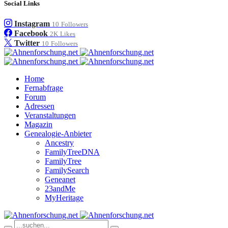
Social Links
Instagram
10
Followers
Facebook
2K
Likes
Twitter
10
Followers
Home
Fernabfrage
Forum
Adressen
Veranstaltungen
Magazin
Genealogie-Anbieter
Ancestry
FamilyTreeDNA
FamilyTree
FamilySearch
Geneanet
23andMe
MyHeritage