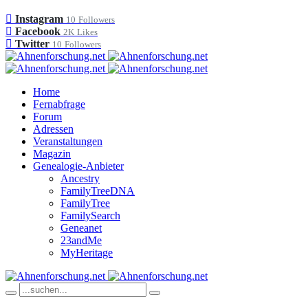
Instagram
10
Followers
Facebook
2K
Likes
Twitter
10
Followers
Home
Fernabfrage
Forum
Adressen
Veranstaltungen
Magazin
Genealogie-Anbieter
Ancestry
FamilyTreeDNA
FamilyTree
FamilySearch
Geneanet
23andMe
MyHeritage