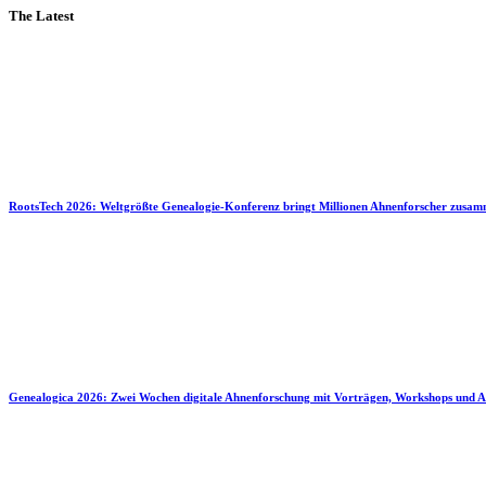
The Latest
RootsTech 2026: Weltgrößte Genealogie-Konferenz bringt Millionen Ahnenforscher zusa
Genealogica 2026: Zwei Wochen digitale Ahnenforschung mit Vorträgen, Workshops und A