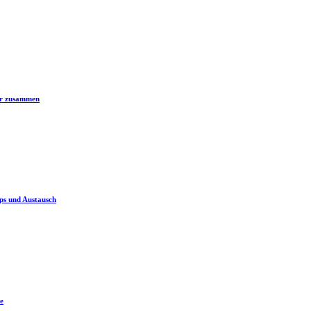
er zusammen
ps und Austausch
e