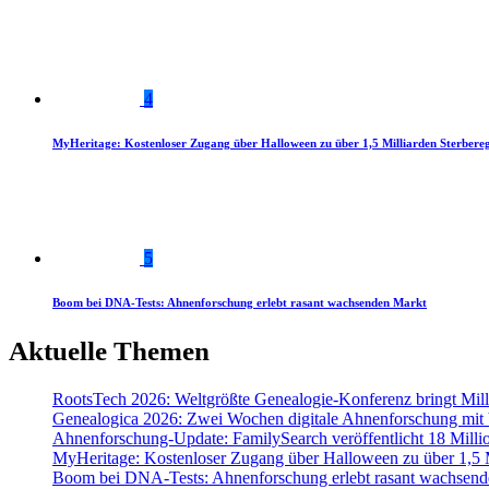
4
MyHeritage: Kostenloser Zugang über Halloween zu über 1,5 Milliarden Sterbereg
5
Boom bei DNA-Tests: Ahnenforschung erlebt rasant wachsenden Markt
Aktuelle Themen
RootsTech 2026: Weltgrößte Genealogie-Konferenz bringt Mi
Genealogica 2026: Zwei Wochen digitale Ahnenforschung mit
Ahnenforschung-Update: FamilySearch veröffentlicht 18 Milli
MyHeritage: Kostenloser Zugang über Halloween zu über 1,5 Mi
Boom bei DNA-Tests: Ahnenforschung erlebt rasant wachsend