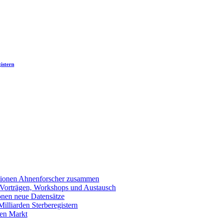
istern
llionen Ahnenforscher zusammen
 Vorträgen, Workshops und Austausch
onen neue Datensätze
lliarden Sterberegistern
en Markt