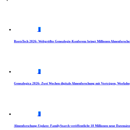
1
RootsTech 2026: Weltgrößte Genealogie-Konferenz bringt Millionen Ahnenforsch
2
Genealogica 2026: Zwei Wochen digitale Ahnenforschung mit Vorträgen, Worksho
3
Ahnenforschung-Update: FamilySearch veröffentlicht 18 Millionen neue Datensätz