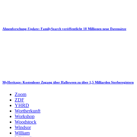
Ahnenforschung-Update: FamilySearch veröffentlicht 18 Millionen neue Datensätze
MyHeritage: Kostenloser Zugang über Halloween zu über 1,5 Milliarden Sterberegistern
Zoom
ZDF
YHRD
Wortherkunft
Workshop
Woodstock
Windsor
William