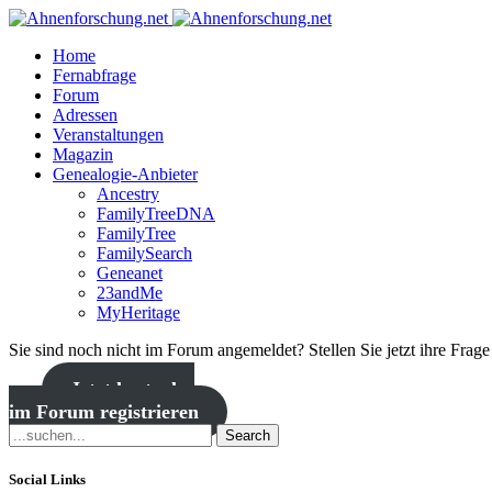
Home
Fernabfrage
Forum
Adressen
Veranstaltungen
Magazin
Genealogie-Anbieter
Ancestry
FamilyTreeDNA
FamilyTree
FamilySearch
Geneanet
23andMe
MyHeritage
Sie sind noch nicht im Forum angemeldet? Stellen Sie jetzt ihre Frag
Jetzt kostenlos
im Forum registrieren
Search
Social Links