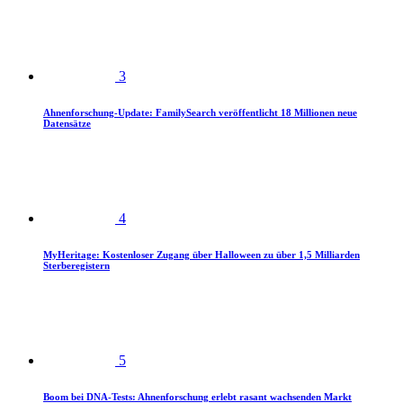
3
Ahnenforschung-Update: FamilySearch veröffentlicht 18 Millionen neue
Datensätze
4
MyHeritage: Kostenloser Zugang über Halloween zu über 1,5 Milliarden
Sterberegistern
5
Boom bei DNA-Tests: Ahnenforschung erlebt rasant wachsenden Markt