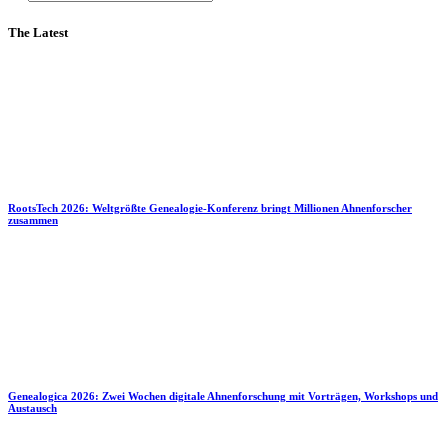
The Latest
RootsTech 2026: Weltgrößte Genealogie-Konferenz bringt Millionen Ahnenforscher
zusammen
Genealogica 2026: Zwei Wochen digitale Ahnenforschung mit Vorträgen, Workshops und
Austausch