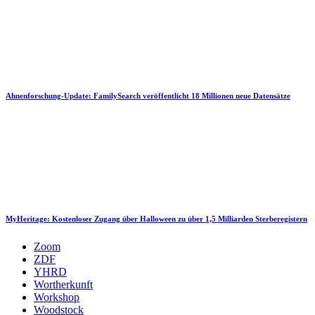
Ahnenforschung-Update: FamilySearch veröffentlicht 18 Millionen neue Datensätze
MyHeritage: Kostenloser Zugang über Halloween zu über 1,5 Milliarden Sterberegistern
Zoom
ZDF
YHRD
Wortherkunft
Workshop
Woodstock