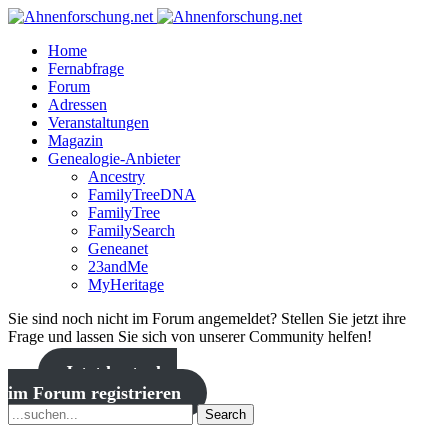
Home
Fernabfrage
Forum
Adressen
Veranstaltungen
Magazin
Genealogie-Anbieter
Ancestry
FamilyTreeDNA
FamilyTree
FamilySearch
Geneanet
23andMe
MyHeritage
Sie sind noch nicht im Forum angemeldet? Stellen Sie jetzt ihre
Frage und lassen Sie sich von unserer Community helfen!
Jetzt kostenlos
im Forum registrieren
Search