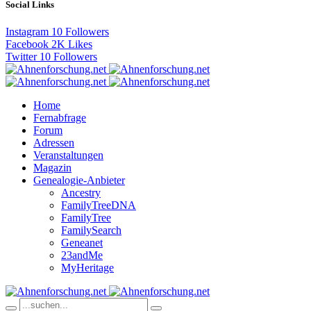
Social Links
Instagram
10
Followers
Facebook
2K
Likes
Twitter
10
Followers
Home
Fernabfrage
Forum
Adressen
Veranstaltungen
Magazin
Genealogie-Anbieter
Ancestry
FamilyTreeDNA
FamilyTree
FamilySearch
Geneanet
23andMe
MyHeritage