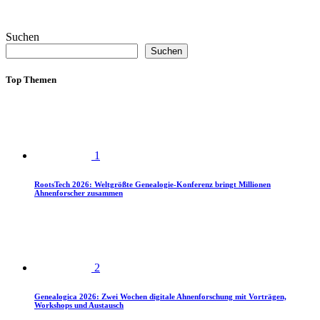
Suchen
Suchen
Top Themen
1
RootsTech 2026: Weltgrößte Genealogie-Konferenz bringt Millionen
Ahnenforscher zusammen
2
Genealogica 2026: Zwei Wochen digitale Ahnenforschung mit Vorträgen,
Workshops und Austausch