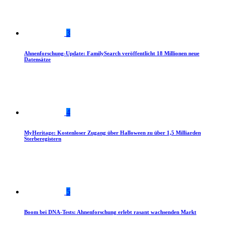
3
Ahnenforschung-Update: FamilySearch veröffentlicht 18 Millionen neue
Datensätze
4
MyHeritage: Kostenloser Zugang über Halloween zu über 1,5 Milliarden
Sterberegistern
5
Boom bei DNA-Tests: Ahnenforschung erlebt rasant wachsenden Markt