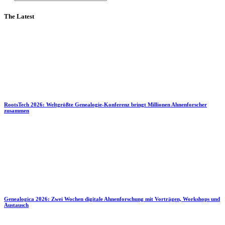
The Latest
RootsTech 2026: Weltgrößte Genealogie-Konferenz bringt Millionen Ahnenforscher
zusammen
Genealogica 2026: Zwei Wochen digitale Ahnenforschung mit Vorträgen, Workshops und
Austausch