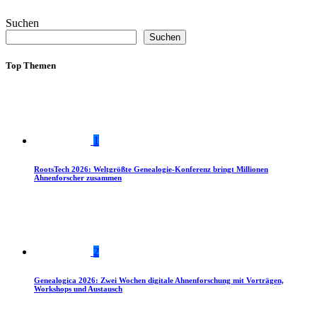
Suchen
Suchen
Top Themen
1
RootsTech 2026: Weltgrößte Genealogie-Konferenz bringt Millionen
Ahnenforscher zusammen
2
Genealogica 2026: Zwei Wochen digitale Ahnenforschung mit Vorträgen,
Workshops und Austausch