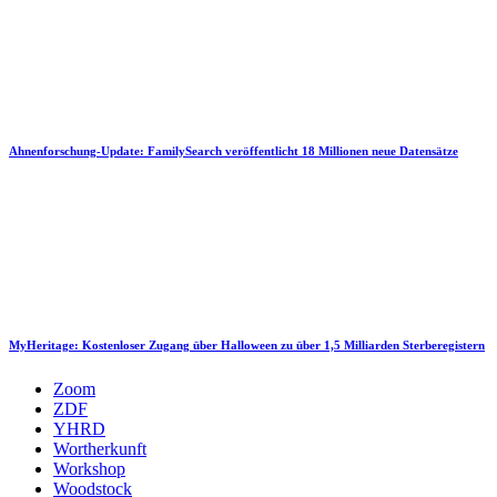
Ahnenforschung-Update: FamilySearch veröffentlicht 18 Millionen neue Datensätze
MyHeritage: Kostenloser Zugang über Halloween zu über 1,5 Milliarden Sterberegistern
Zoom
ZDF
YHRD
Wortherkunft
Workshop
Woodstock