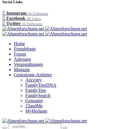
Social Links
Instagram
10
Followers
Facebook
2K
Likes
Twitter
10
Followers
Home
Fernabfrage
Forum
Adressen
Veranstaltungen
Magazin
Genealogie-Anbieter
Ancestry
FamilyTreeDNA
FamilyTree
FamilySearch
Geneanet
23andMe
MyHeritage