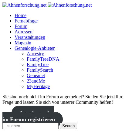
Home
Fernabfrage
Forum
Adressen
Veranstaltungen
Magazin
Genealogie-Anbieter
Ancestry
FamilyTreeDNA
FamilyTree
FamilySearch
Geneanet
23andMe
MyHeritage
Sie sind noch nicht im Forum angemeldet? Stellen Sie jetzt ihre
Frage und lassen Sie sich von unserer Community helfen!
Jetzt kostenlos
im Forum registrieren
Search