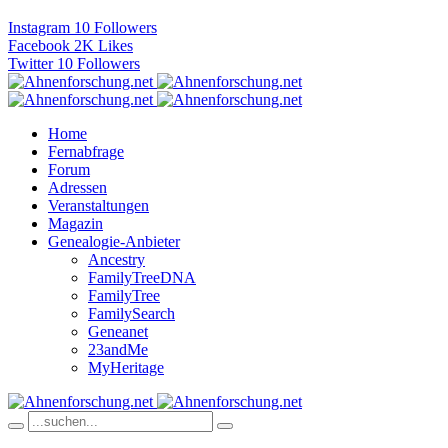
Instagram
10
Followers
Facebook
2K
Likes
Twitter
10
Followers
Home
Fernabfrage
Forum
Adressen
Veranstaltungen
Magazin
Genealogie-Anbieter
Ancestry
FamilyTreeDNA
FamilyTree
FamilySearch
Geneanet
23andMe
MyHeritage