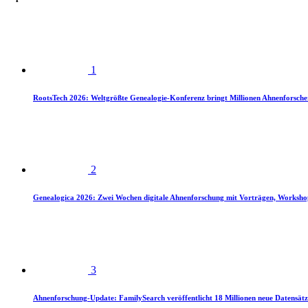
1
RootsTech 2026: Weltgrößte Genealogie-Konferenz bringt Millionen Ahnenforsch
2
Genealogica 2026: Zwei Wochen digitale Ahnenforschung mit Vorträgen, Worksho
3
Ahnenforschung-Update: FamilySearch veröffentlicht 18 Millionen neue Datensätz