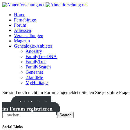
Home
Fernabfrage
Forum
Adressen
Veranstaltungen
Magazin
Genealogie-Anbieter
Ancestry
FamilyTreeDNA
FamilyTree
FamilySearch
Geneanet
23andMe
MyHeritage
Sie sind noch nicht im Forum angemeldet? Stellen Sie jetzt ihre Frag
Jetzt kostenlos
im Forum registrieren
Search
Social Links