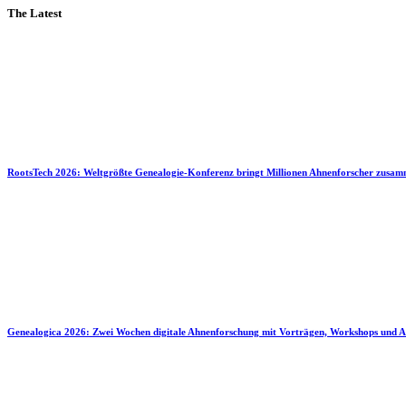
The Latest
RootsTech 2026: Weltgrößte Genealogie-Konferenz bringt Millionen Ahnenforscher zusa
Genealogica 2026: Zwei Wochen digitale Ahnenforschung mit Vorträgen, Workshops und A