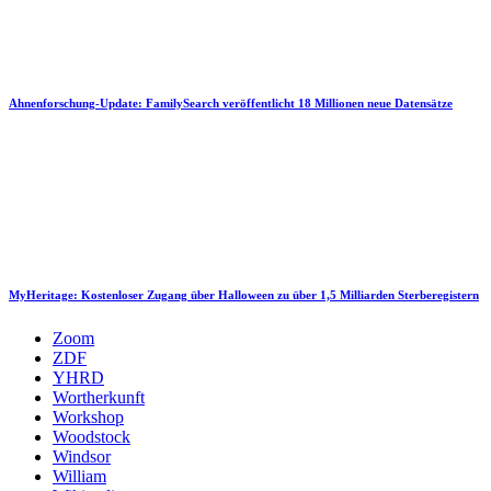
Ahnenforschung-Update: FamilySearch veröffentlicht 18 Millionen neue Datensätze
MyHeritage: Kostenloser Zugang über Halloween zu über 1,5 Milliarden Sterberegistern
Zoom
ZDF
YHRD
Wortherkunft
Workshop
Woodstock
Windsor
William