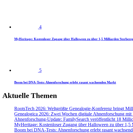
4
MyHeritage: Kostenloser Zugang über Halloween zu über 1,5 Milliarden Sterbereg
5
Boom bei DNA-Tests: Ahnenforschung erlebt rasant wachsenden Markt
Aktuelle Themen
RootsTech 2026: Weltgrößte Genealogie-Konferenz bringt Mi
Genealogica 2026: Zwei Wochen digitale Ahnenforschung mit
Ahnenforschung-Update: FamilySearch veröffentlicht 18 Milli
MyHeritage: Kostenloser Zugang über Halloween zu über 1,5 Mi
Boom bei DNA-Tests: Ahnenforschung erlebt rasant wachsend