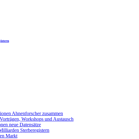
istern
llionen Ahnenforscher zusammen
 Vorträgen, Workshops und Austausch
onen neue Datensätze
lliarden Sterberegistern
en Markt