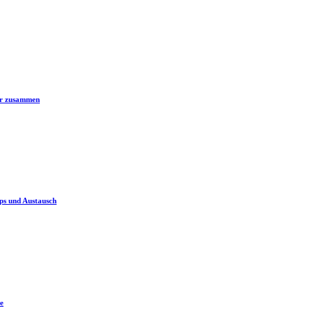
er zusammen
ps und Austausch
e