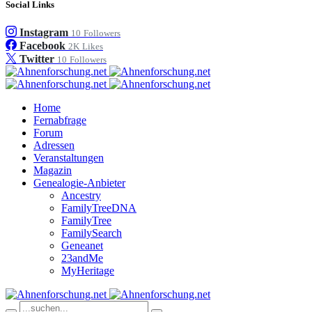
Social Links
Instagram
10
Followers
Facebook
2K
Likes
Twitter
10
Followers
Home
Fernabfrage
Forum
Adressen
Veranstaltungen
Magazin
Genealogie-Anbieter
Ancestry
FamilyTreeDNA
FamilyTree
FamilySearch
Geneanet
23andMe
MyHeritage