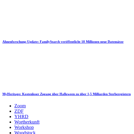
Ahnenforschung-Update: FamilySearch veröffentlicht 18 Millionen neue Datensätze
MyHeritage: Kostenloser Zugang über Halloween zu über 1,5 Milliarden Sterberegistern
Zoom
ZDF
YHRD
Wortherkunft
Workshop
Woodstock