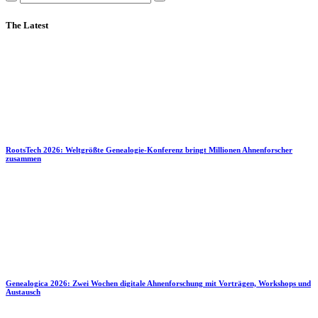
The Latest
RootsTech 2026: Weltgrößte Genealogie-Konferenz bringt Millionen Ahnenforscher
zusammen
Genealogica 2026: Zwei Wochen digitale Ahnenforschung mit Vorträgen, Workshops und
Austausch