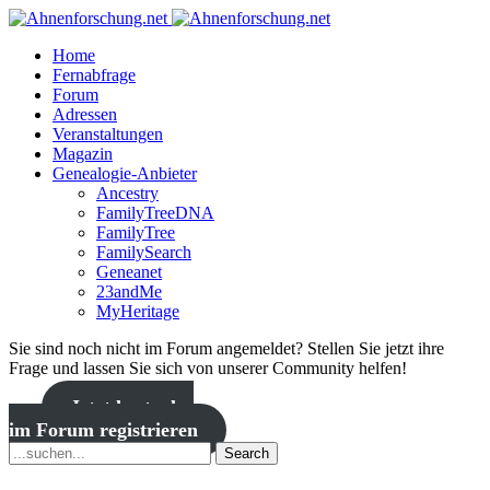
Home
Fernabfrage
Forum
Adressen
Veranstaltungen
Magazin
Genealogie-Anbieter
Ancestry
FamilyTreeDNA
FamilyTree
FamilySearch
Geneanet
23andMe
MyHeritage
Sie sind noch nicht im Forum angemeldet? Stellen Sie jetzt ihre
Frage und lassen Sie sich von unserer Community helfen!
Jetzt kostenlos
im Forum registrieren
Search