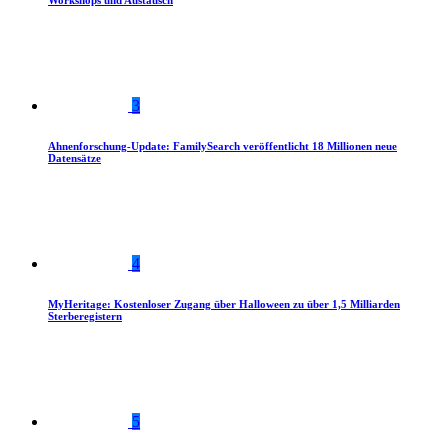
Workshops und Austausch
3
Ahnenforschung-Update: FamilySearch veröffentlicht 18 Millionen neue
Datensätze
4
MyHeritage: Kostenloser Zugang über Halloween zu über 1,5 Milliarden
Sterberegistern
5