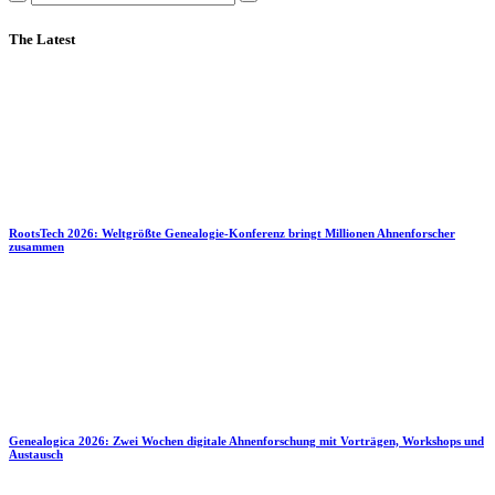
The Latest
RootsTech 2026: Weltgrößte Genealogie-Konferenz bringt Millionen Ahnenforscher
zusammen
Genealogica 2026: Zwei Wochen digitale Ahnenforschung mit Vorträgen, Workshops und
Austausch