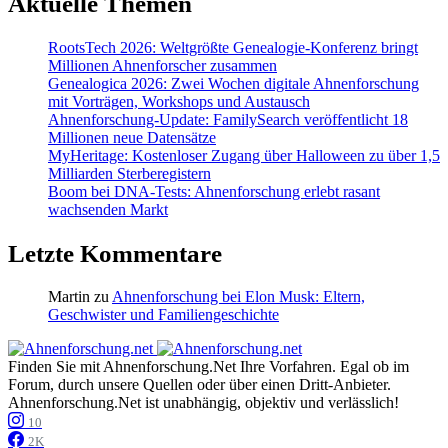
Aktuelle Themen
RootsTech 2026: Weltgrößte Genealogie-Konferenz bringt
Millionen Ahnenforscher zusammen
Genealogica 2026: Zwei Wochen digitale Ahnenforschung
mit Vorträgen, Workshops und Austausch
Ahnenforschung-Update: FamilySearch veröffentlicht 18
Millionen neue Datensätze
MyHeritage: Kostenloser Zugang über Halloween zu über 1,5
Milliarden Sterberegistern
Boom bei DNA-Tests: Ahnenforschung erlebt rasant
wachsenden Markt
Letzte Kommentare
Martin
zu
Ahnenforschung bei Elon Musk: Eltern,
Geschwister und Familiengeschichte
Finden Sie mit Ahnenforschung.Net Ihre Vorfahren. Egal ob im
Forum, durch unsere Quellen oder über einen Dritt-Anbieter.
Ahnenforschung.Net ist unabhängig, objektiv und verlässlich!
10
2K