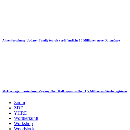
Ahnenforschung-Update: FamilySearch veröffentlicht 18 Millionen neue Datensätze
MyHeritage: Kostenloser Zugang über Halloween zu über 1,5 Milliarden Sterberegistern
Zoom
ZDF
YHRD
Wortherkunft
Workshop
Woodstock