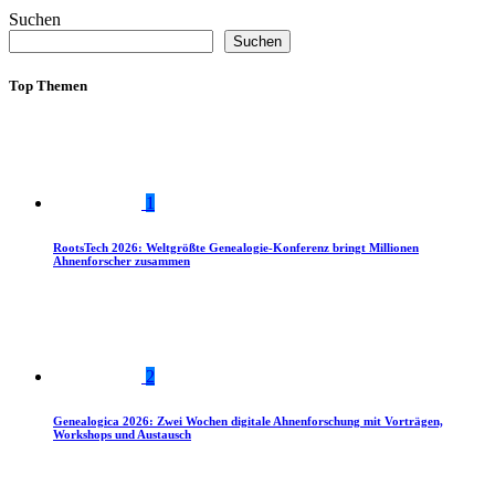
Suchen
Suchen
Top Themen
1
RootsTech 2026: Weltgrößte Genealogie-Konferenz bringt Millionen
Ahnenforscher zusammen
2
Genealogica 2026: Zwei Wochen digitale Ahnenforschung mit Vorträgen,
Workshops und Austausch