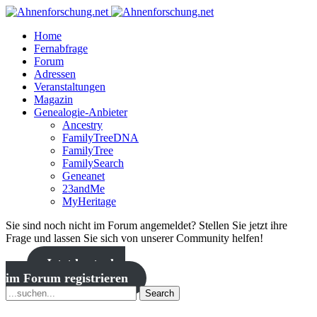
Home
Fernabfrage
Forum
Adressen
Veranstaltungen
Magazin
Genealogie-Anbieter
Ancestry
FamilyTreeDNA
FamilyTree
FamilySearch
Geneanet
23andMe
MyHeritage
Sie sind noch nicht im Forum angemeldet? Stellen Sie jetzt ihre
Frage und lassen Sie sich von unserer Community helfen!
Jetzt kostenlos
im Forum registrieren
Search