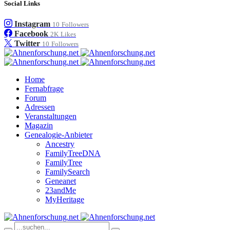
Social Links
Instagram
10
Followers
Facebook
2K
Likes
Twitter
10
Followers
Home
Fernabfrage
Forum
Adressen
Veranstaltungen
Magazin
Genealogie-Anbieter
Ancestry
FamilyTreeDNA
FamilyTree
FamilySearch
Geneanet
23andMe
MyHeritage