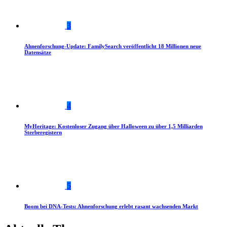
3
Ahnenforschung-Update: FamilySearch veröffentlicht 18 Millionen neue
Datensätze
4
MyHeritage: Kostenloser Zugang über Halloween zu über 1,5 Milliarden
Sterberegistern
5
Boom bei DNA-Tests: Ahnenforschung erlebt rasant wachsenden Markt