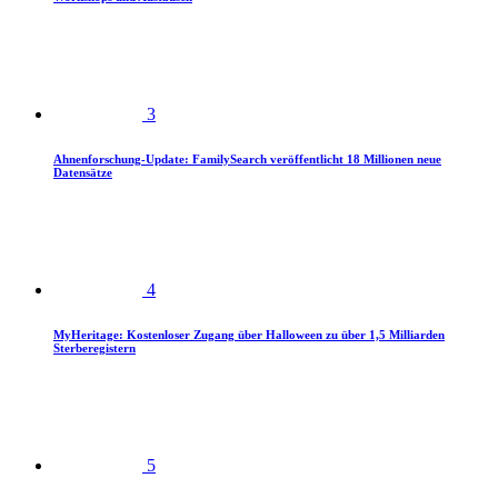
3
Ahnenforschung-Update: FamilySearch veröffentlicht 18 Millionen neue
Datensätze
4
MyHeritage: Kostenloser Zugang über Halloween zu über 1,5 Milliarden
Sterberegistern
5