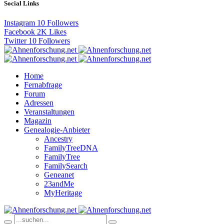
Social Links
Instagram
10
Followers
Facebook
2K
Likes
Twitter
10
Followers
Home
Fernabfrage
Forum
Adressen
Veranstaltungen
Magazin
Genealogie-Anbieter
Ancestry
FamilyTreeDNA
FamilyTree
FamilySearch
Geneanet
23andMe
MyHeritage