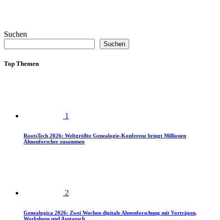
Suchen
Suchen
Top Themen
1
RootsTech 2026: Weltgrößte Genealogie-Konferenz bringt Millionen
Ahnenforscher zusammen
2
Genealogica 2026: Zwei Wochen digitale Ahnenforschung mit Vorträgen,
Workshops und Austausch