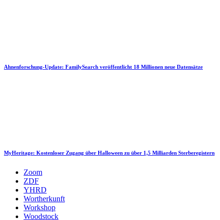
Ahnenforschung-Update: FamilySearch veröffentlicht 18 Millionen neue Datensätze
MyHeritage: Kostenloser Zugang über Halloween zu über 1,5 Milliarden Sterberegistern
Zoom
ZDF
YHRD
Wortherkunft
Workshop
Woodstock