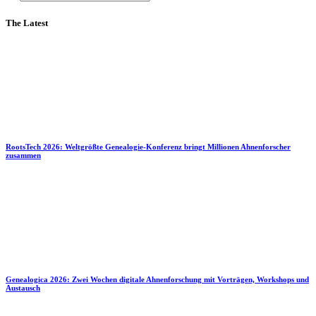
The Latest
RootsTech 2026: Weltgrößte Genealogie-Konferenz bringt Millionen Ahnenforscher
zusammen
Genealogica 2026: Zwei Wochen digitale Ahnenforschung mit Vorträgen, Workshops und
Austausch