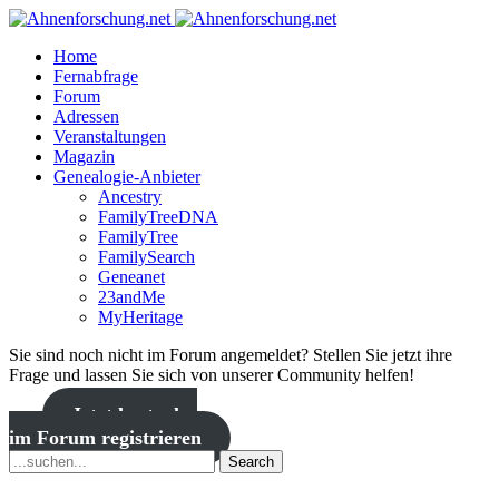
Home
Fernabfrage
Forum
Adressen
Veranstaltungen
Magazin
Genealogie-Anbieter
Ancestry
FamilyTreeDNA
FamilyTree
FamilySearch
Geneanet
23andMe
MyHeritage
Sie sind noch nicht im Forum angemeldet? Stellen Sie jetzt ihre
Frage und lassen Sie sich von unserer Community helfen!
Jetzt kostenlos
im Forum registrieren
Search