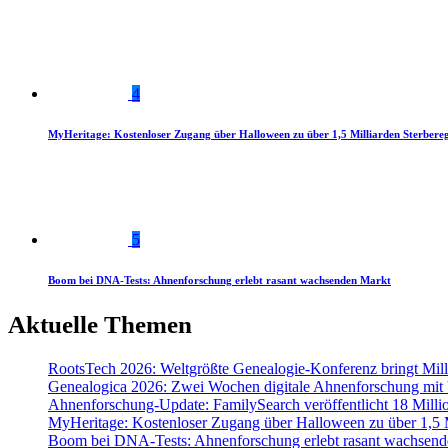
4
MyHeritage: Kostenloser Zugang über Halloween zu über 1,5 Milliarden Sterbereg
5
Boom bei DNA-Tests: Ahnenforschung erlebt rasant wachsenden Markt
Aktuelle Themen
RootsTech 2026: Weltgrößte Genealogie-Konferenz bringt Mi
Genealogica 2026: Zwei Wochen digitale Ahnenforschung mit
Ahnenforschung-Update: FamilySearch veröffentlicht 18 Milli
MyHeritage: Kostenloser Zugang über Halloween zu über 1,5 Mi
Boom bei DNA-Tests: Ahnenforschung erlebt rasant wachsend