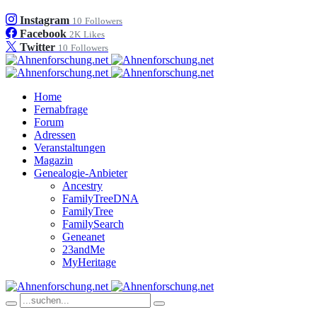
Instagram
10
Followers
Facebook
2K
Likes
Twitter
10
Followers
Home
Fernabfrage
Forum
Adressen
Veranstaltungen
Magazin
Genealogie-Anbieter
Ancestry
FamilyTreeDNA
FamilyTree
FamilySearch
Geneanet
23andMe
MyHeritage