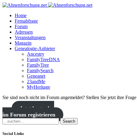
Home
Fernabfrage
Forum
Adressen
Veranstaltungen
Magazin
Genealogie-Anbieter
Ancestry
FamilyTreeDNA
FamilyTree
FamilySearch
Geneanet
23andMe
MyHeritage
Sie sind noch nicht im Forum angemeldet? Stellen Sie jetzt ihre Frag
Jetzt kostenlos
im Forum registrieren
Search
Social Links