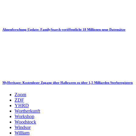
Ahnenforschung-Update: FamilySearch veröffentlicht 18 Millionen neue Datensätze
MyHeritage: Kostenloser Zugang über Halloween zu über 1,5 Milliarden Sterberegistern
Zoom
ZDF
YHRD
Wortherkunft
Workshop
Woodstock
Windsor
William