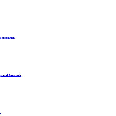
er zusammen
ps und Austausch
e