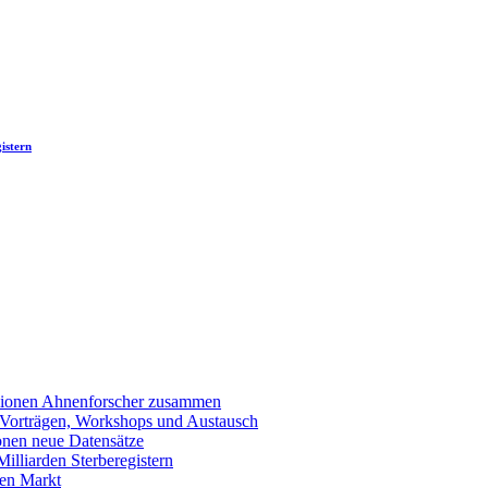
istern
llionen Ahnenforscher zusammen
 Vorträgen, Workshops und Austausch
onen neue Datensätze
lliarden Sterberegistern
en Markt