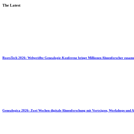
The Latest
RootsTech 2026: Weltgrößte Genealogie-Konferenz bringt Millionen Ahnenforscher zusa
Genealogica 2026: Zwei Wochen digitale Ahnenforschung mit Vorträgen, Workshops und A