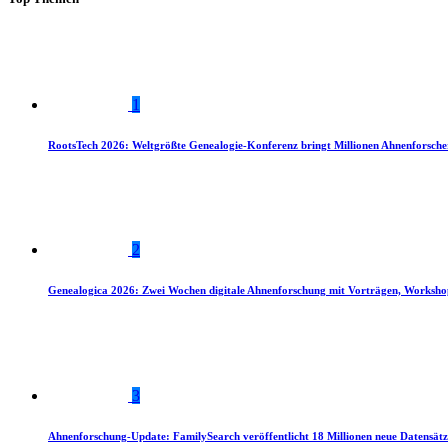
1
RootsTech 2026: Weltgrößte Genealogie-Konferenz bringt Millionen Ahnenforsch
2
Genealogica 2026: Zwei Wochen digitale Ahnenforschung mit Vorträgen, Worksho
3
Ahnenforschung-Update: FamilySearch veröffentlicht 18 Millionen neue Datensätz