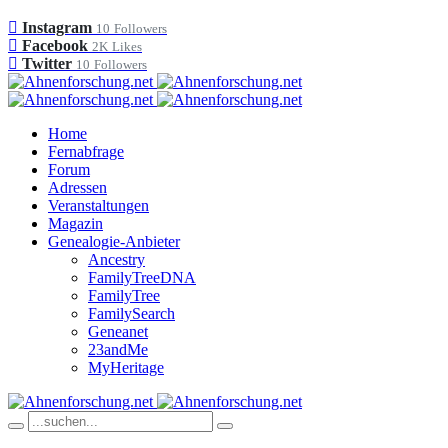
Instagram
10
Followers
Facebook
2K
Likes
Twitter
10
Followers
Home
Fernabfrage
Forum
Adressen
Veranstaltungen
Magazin
Genealogie-Anbieter
Ancestry
FamilyTreeDNA
FamilyTree
FamilySearch
Geneanet
23andMe
MyHeritage