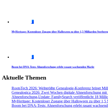
4
MyHeritage: Kostenloser Zugang über Halloween zu über 1,5 Milliarden Sterbereg
5
Boom bei DNA-Tests: Ahnenforschung erlebt rasant wachsenden Markt
Aktuelle Themen
RootsTech 2026: Weltgrößte Genealogie-Konferenz bringt Mi
Genealogica 2026: Zwei Wochen digitale Ahnenforschung mit
Ahnenforschung-Update: FamilySearch veröffentlicht 18 Milli
MyHeritage: Kostenloser Zugang über Halloween zu über 1,5 Mi
Boom bei DNA-Tests: Ahnenforschung erlebt rasant wachsend