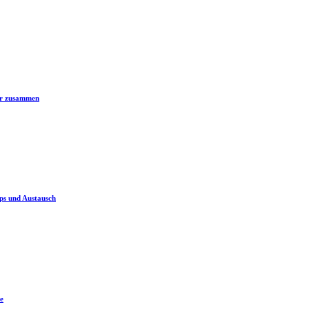
er zusammen
ps und Austausch
e