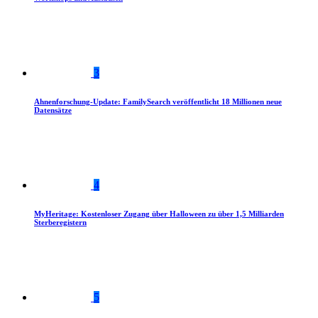
3
Ahnenforschung-Update: FamilySearch veröffentlicht 18 Millionen neue
Datensätze
4
MyHeritage: Kostenloser Zugang über Halloween zu über 1,5 Milliarden
Sterberegistern
5