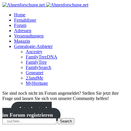
Home
Fernabfrage
Forum
Adressen
Veranstaltungen
Magazin
Genealogie-Anbieter
Ancestry
FamilyTreeDNA
FamilyTree
FamilySearch
Geneanet
23andMe
MyHeritage
Sie sind noch nicht im Forum angemeldet? Stellen Sie jetzt ihre
Frage und lassen Sie sich von unserer Community helfen!
Jetzt kostenlos
im Forum registrieren
Search