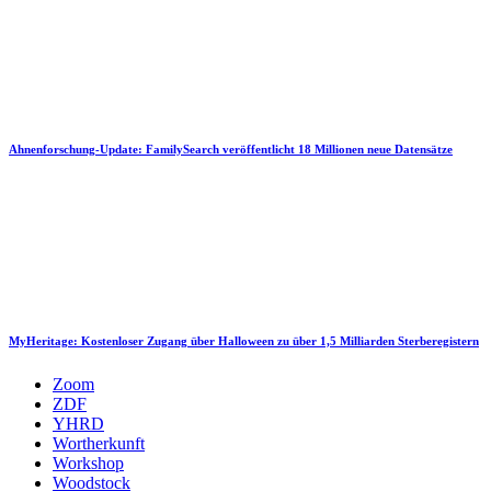
Ahnenforschung-Update: FamilySearch veröffentlicht 18 Millionen neue Datensätze
MyHeritage: Kostenloser Zugang über Halloween zu über 1,5 Milliarden Sterberegistern
Zoom
ZDF
YHRD
Wortherkunft
Workshop
Woodstock