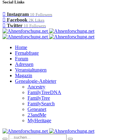
Social Links
Instagram
10
Followers
Facebook
2K
Likes
Twitter
10
Followers
Home
Fernabfrage
Forum
Adressen
Veranstaltungen
Magazin
Genealogie-Anbieter
Ancestry
FamilyTreeDNA
FamilyTree
FamilySearch
Geneanet
23andMe
MyHeritage