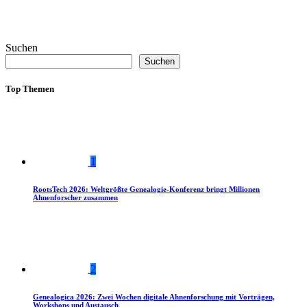
Suchen
Suchen
Top Themen
1
RootsTech 2026: Weltgrößte Genealogie-Konferenz bringt Millionen
Ahnenforscher zusammen
2
Genealogica 2026: Zwei Wochen digitale Ahnenforschung mit Vorträgen,
Workshops und Austausch