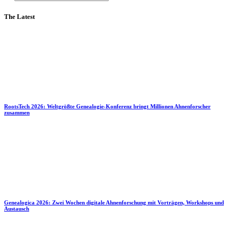
The Latest
RootsTech 2026: Weltgrößte Genealogie-Konferenz bringt Millionen Ahnenforscher
zusammen
Genealogica 2026: Zwei Wochen digitale Ahnenforschung mit Vorträgen, Workshops und
Austausch