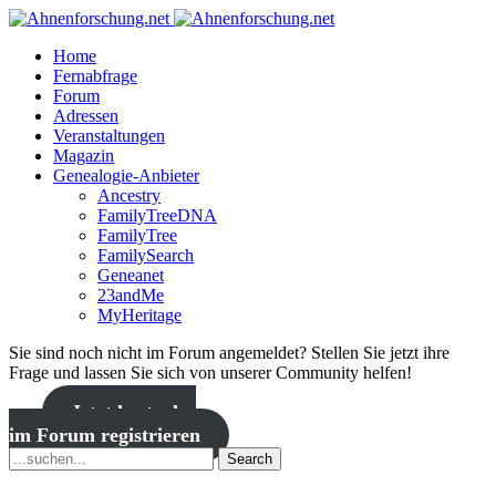
Home
Fernabfrage
Forum
Adressen
Veranstaltungen
Magazin
Genealogie-Anbieter
Ancestry
FamilyTreeDNA
FamilyTree
FamilySearch
Geneanet
23andMe
MyHeritage
Sie sind noch nicht im Forum angemeldet? Stellen Sie jetzt ihre
Frage und lassen Sie sich von unserer Community helfen!
Jetzt kostenlos
im Forum registrieren
Search