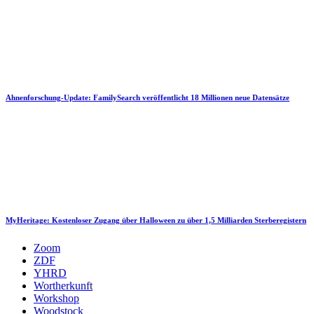
Ahnenforschung-Update: FamilySearch veröffentlicht 18 Millionen neue Datensätze
MyHeritage: Kostenloser Zugang über Halloween zu über 1,5 Milliarden Sterberegistern
Zoom
ZDF
YHRD
Wortherkunft
Workshop
Woodstock