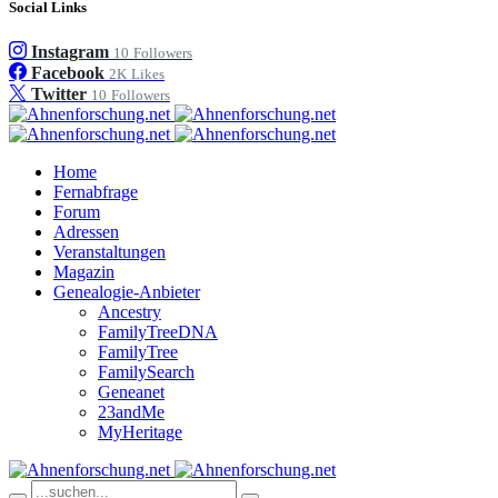
Social Links
Instagram
10
Followers
Facebook
2K
Likes
Twitter
10
Followers
Home
Fernabfrage
Forum
Adressen
Veranstaltungen
Magazin
Genealogie-Anbieter
Ancestry
FamilyTreeDNA
FamilyTree
FamilySearch
Geneanet
23andMe
MyHeritage