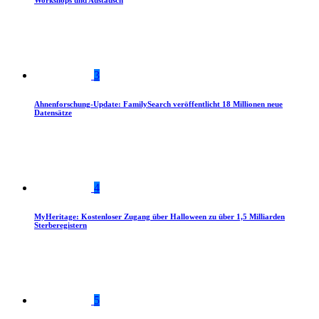
Workshops und Austausch
3
Ahnenforschung-Update: FamilySearch veröffentlicht 18 Millionen neue
Datensätze
4
MyHeritage: Kostenloser Zugang über Halloween zu über 1,5 Milliarden
Sterberegistern
5