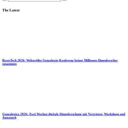
The Latest
RootsTech 2026: Weltgrößte Genealogie-Konferenz bringt Millionen Ahnenforscher
zusammen
Genealogica 2026: Zwei Wochen digitale Ahnenforschung mit Vorträgen, Workshops und
Austausch