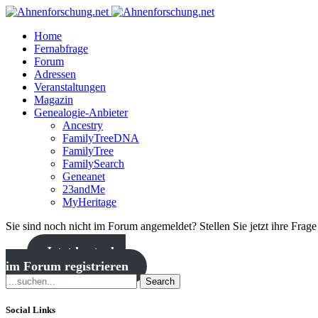
Home
Fernabfrage
Forum
Adressen
Veranstaltungen
Magazin
Genealogie-Anbieter
Ancestry
FamilyTreeDNA
FamilyTree
FamilySearch
Geneanet
23andMe
MyHeritage
Sie sind noch nicht im Forum angemeldet? Stellen Sie jetzt ihre Frag
Jetzt kostenlos
im Forum registrieren
Search
Social Links