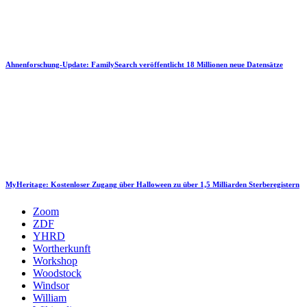
Ahnenforschung-Update: FamilySearch veröffentlicht 18 Millionen neue Datensätze
MyHeritage: Kostenloser Zugang über Halloween zu über 1,5 Milliarden Sterberegistern
Zoom
ZDF
YHRD
Wortherkunft
Workshop
Woodstock
Windsor
William