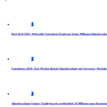
1
RootsTech 2026: Weltgrößte Genealogie-Konferenz bringt Millionen Ahnenforsch
2
Genealogica 2026: Zwei Wochen digitale Ahnenforschung mit Vorträgen, Worksho
3
Ahnenforschung-Update: FamilySearch veröffentlicht 18 Millionen neue Datensätz