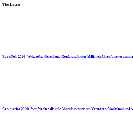
The Latest
RootsTech 2026: Weltgrößte Genealogie-Konferenz bringt Millionen Ahnenforscher zusa
Genealogica 2026: Zwei Wochen digitale Ahnenforschung mit Vorträgen, Workshops und A