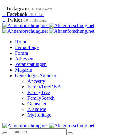
Instagram
10
Followers
Facebook
2K
Likes
Twitter
10
Followers
Home
Fernabfrage
Forum
Adressen
Veranstaltungen
Magazin
Genealogie-Anbieter
Ancestry
FamilyTreeDNA
FamilyTree
FamilySearch
Geneanet
23andMe
MyHeritage