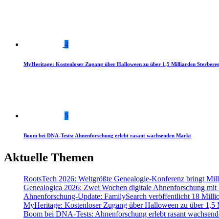
4
MyHeritage: Kostenloser Zugang über Halloween zu über 1,5 Milliarden Sterbereg
5
Boom bei DNA-Tests: Ahnenforschung erlebt rasant wachsenden Markt
Aktuelle Themen
RootsTech 2026: Weltgrößte Genealogie-Konferenz bringt Mi
Genealogica 2026: Zwei Wochen digitale Ahnenforschung mit
Ahnenforschung-Update: FamilySearch veröffentlicht 18 Milli
MyHeritage: Kostenloser Zugang über Halloween zu über 1,5 Mi
Boom bei DNA-Tests: Ahnenforschung erlebt rasant wachsend