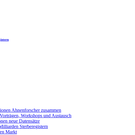
istern
llionen Ahnenforscher zusammen
 Vorträgen, Workshops und Austausch
onen neue Datensätze
lliarden Sterberegistern
en Markt