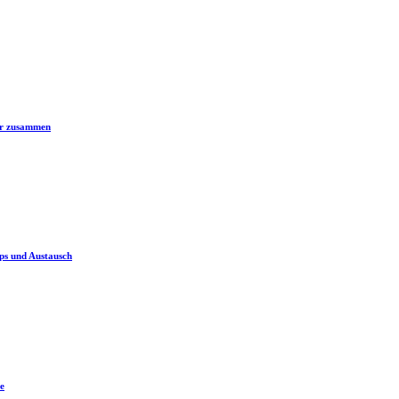
er zusammen
ps und Austausch
e