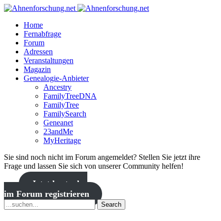
Home
Fernabfrage
Forum
Adressen
Veranstaltungen
Magazin
Genealogie-Anbieter
Ancestry
FamilyTreeDNA
FamilyTree
FamilySearch
Geneanet
23andMe
MyHeritage
Sie sind noch nicht im Forum angemeldet? Stellen Sie jetzt ihre
Frage und lassen Sie sich von unserer Community helfen!
Jetzt kostenlos
im Forum registrieren
Search