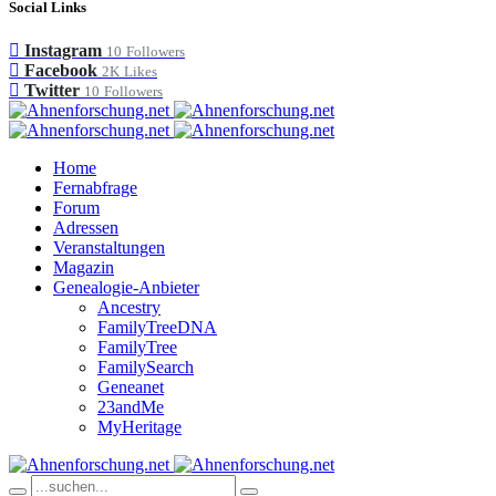
Social Links
Instagram
10
Followers
Facebook
2K
Likes
Twitter
10
Followers
Home
Fernabfrage
Forum
Adressen
Veranstaltungen
Magazin
Genealogie-Anbieter
Ancestry
FamilyTreeDNA
FamilyTree
FamilySearch
Geneanet
23andMe
MyHeritage