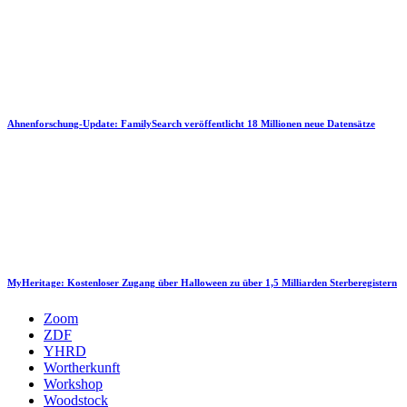
Ahnenforschung-Update: FamilySearch veröffentlicht 18 Millionen neue Datensätze
MyHeritage: Kostenloser Zugang über Halloween zu über 1,5 Milliarden Sterberegistern
Zoom
ZDF
YHRD
Wortherkunft
Workshop
Woodstock