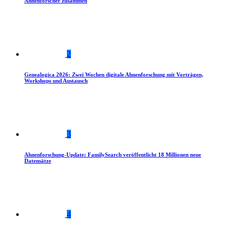
Ahnenforscher zusammen
2
Genealogica 2026: Zwei Wochen digitale Ahnenforschung mit Vorträgen,
Workshops und Austausch
3
Ahnenforschung-Update: FamilySearch veröffentlicht 18 Millionen neue
Datensätze
4