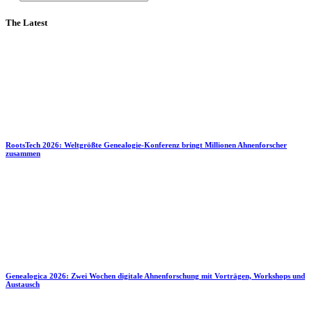
The Latest
RootsTech 2026: Weltgrößte Genealogie-Konferenz bringt Millionen Ahnenforscher
zusammen
Genealogica 2026: Zwei Wochen digitale Ahnenforschung mit Vorträgen, Workshops und
Austausch