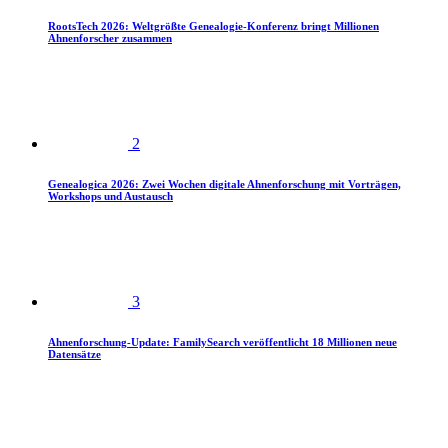
RootsTech 2026: Weltgrößte Genealogie-Konferenz bringt Millionen
Ahnenforscher zusammen
2
Genealogica 2026: Zwei Wochen digitale Ahnenforschung mit Vorträgen,
Workshops und Austausch
3
Ahnenforschung-Update: FamilySearch veröffentlicht 18 Millionen neue
Datensätze