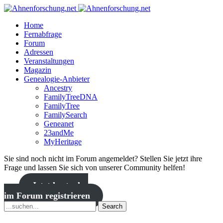
Home
Fernabfrage
Forum
Adressen
Veranstaltungen
Magazin
Genealogie-Anbieter
Ancestry
FamilyTreeDNA
FamilyTree
FamilySearch
Geneanet
23andMe
MyHeritage
Sie sind noch nicht im Forum angemeldet? Stellen Sie jetzt ihre
Frage und lassen Sie sich von unserer Community helfen!
Jetzt kostenlos
im Forum registrieren
Search