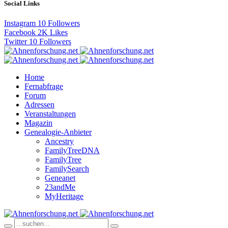
Social Links
Instagram
10
Followers
Facebook
2K
Likes
Twitter
10
Followers
Home
Fernabfrage
Forum
Adressen
Veranstaltungen
Magazin
Genealogie-Anbieter
Ancestry
FamilyTreeDNA
FamilyTree
FamilySearch
Geneanet
23andMe
MyHeritage