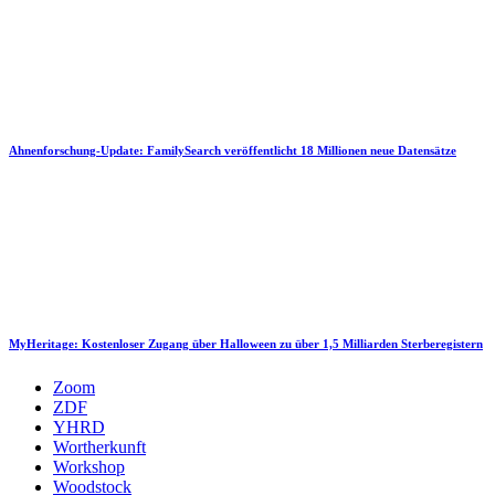
Ahnenforschung-Update: FamilySearch veröffentlicht 18 Millionen neue Datensätze
MyHeritage: Kostenloser Zugang über Halloween zu über 1,5 Milliarden Sterberegistern
Zoom
ZDF
YHRD
Wortherkunft
Workshop
Woodstock