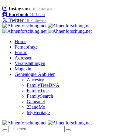
Instagram
10
Followers
Facebook
2K
Likes
Twitter
10
Followers
Home
Fernabfrage
Forum
Adressen
Veranstaltungen
Magazin
Genealogie-Anbieter
Ancestry
FamilyTreeDNA
FamilyTree
FamilySearch
Geneanet
23andMe
MyHeritage