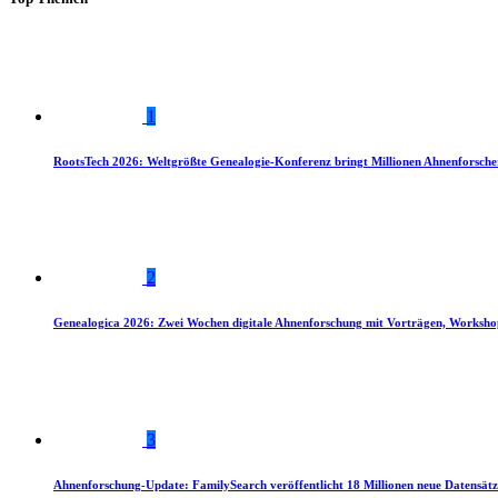
1
RootsTech 2026: Weltgrößte Genealogie-Konferenz bringt Millionen Ahnenforsch
2
Genealogica 2026: Zwei Wochen digitale Ahnenforschung mit Vorträgen, Worksho
3
Ahnenforschung-Update: FamilySearch veröffentlicht 18 Millionen neue Datensätz