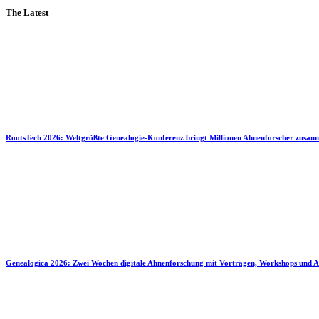
The Latest
RootsTech 2026: Weltgrößte Genealogie-Konferenz bringt Millionen Ahnenforscher zusa
Genealogica 2026: Zwei Wochen digitale Ahnenforschung mit Vorträgen, Workshops und A