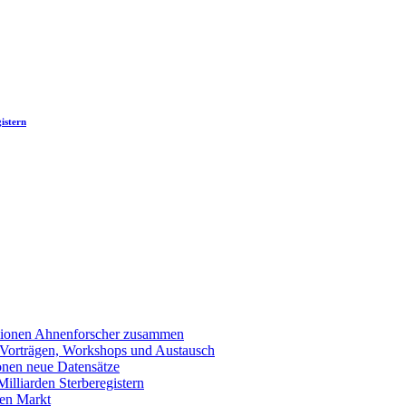
istern
llionen Ahnenforscher zusammen
 Vorträgen, Workshops und Austausch
onen neue Datensätze
lliarden Sterberegistern
en Markt