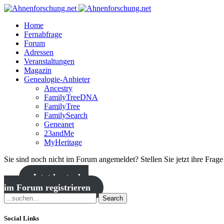
Home
Fernabfrage
Forum
Adressen
Veranstaltungen
Magazin
Genealogie-Anbieter
Ancestry
FamilyTreeDNA
FamilyTree
FamilySearch
Geneanet
23andMe
MyHeritage
Sie sind noch nicht im Forum angemeldet? Stellen Sie jetzt ihre Frag
Jetzt kostenlos
im Forum registrieren
Search
Social Links