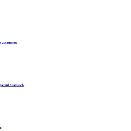
er zusammen
ps und Austausch
e