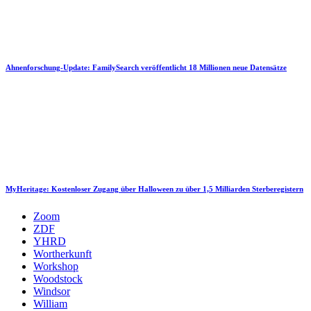
Ahnenforschung-Update: FamilySearch veröffentlicht 18 Millionen neue Datensätze
MyHeritage: Kostenloser Zugang über Halloween zu über 1,5 Milliarden Sterberegistern
Zoom
ZDF
YHRD
Wortherkunft
Workshop
Woodstock
Windsor
William