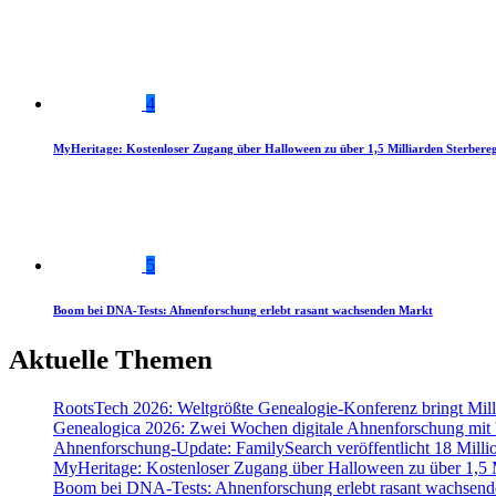
4
MyHeritage: Kostenloser Zugang über Halloween zu über 1,5 Milliarden Sterbereg
5
Boom bei DNA-Tests: Ahnenforschung erlebt rasant wachsenden Markt
Aktuelle Themen
RootsTech 2026: Weltgrößte Genealogie-Konferenz bringt Mi
Genealogica 2026: Zwei Wochen digitale Ahnenforschung mit
Ahnenforschung-Update: FamilySearch veröffentlicht 18 Milli
MyHeritage: Kostenloser Zugang über Halloween zu über 1,5 Mi
Boom bei DNA-Tests: Ahnenforschung erlebt rasant wachsend