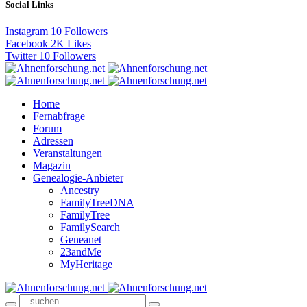
Social Links
Instagram
10
Followers
Facebook
2K
Likes
Twitter
10
Followers
Home
Fernabfrage
Forum
Adressen
Veranstaltungen
Magazin
Genealogie-Anbieter
Ancestry
FamilyTreeDNA
FamilyTree
FamilySearch
Geneanet
23andMe
MyHeritage