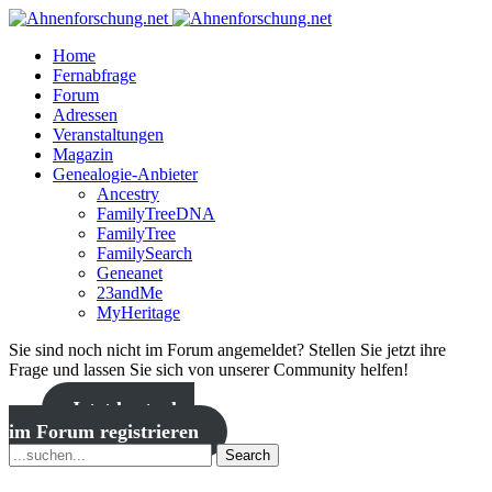
Home
Fernabfrage
Forum
Adressen
Veranstaltungen
Magazin
Genealogie-Anbieter
Ancestry
FamilyTreeDNA
FamilyTree
FamilySearch
Geneanet
23andMe
MyHeritage
Sie sind noch nicht im Forum angemeldet? Stellen Sie jetzt ihre
Frage und lassen Sie sich von unserer Community helfen!
Jetzt kostenlos
im Forum registrieren
Search