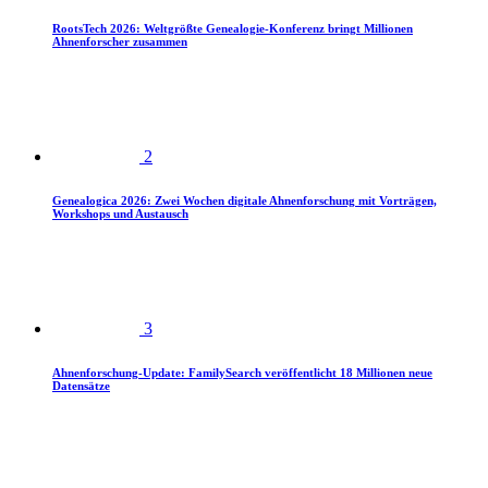
RootsTech 2026: Weltgrößte Genealogie-Konferenz bringt Millionen
Ahnenforscher zusammen
2
Genealogica 2026: Zwei Wochen digitale Ahnenforschung mit Vorträgen,
Workshops und Austausch
3
Ahnenforschung-Update: FamilySearch veröffentlicht 18 Millionen neue
Datensätze