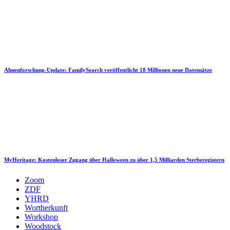
Ahnenforschung-Update: FamilySearch veröffentlicht 18 Millionen neue Datensätze
MyHeritage: Kostenloser Zugang über Halloween zu über 1,5 Milliarden Sterberegistern
Zoom
ZDF
YHRD
Wortherkunft
Workshop
Woodstock