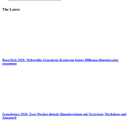
The Latest
RootsTech 2026: Weltgrößte Genealogie-Konferenz bringt Millionen Ahnenforscher
zusammen
Genealogica 2026: Zwei Wochen digitale Ahnenforschung mit Vorträgen, Workshops und
Austausch