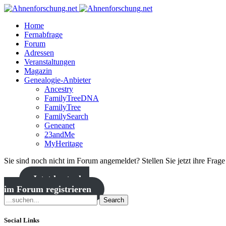
Home
Fernabfrage
Forum
Adressen
Veranstaltungen
Magazin
Genealogie-Anbieter
Ancestry
FamilyTreeDNA
FamilyTree
FamilySearch
Geneanet
23andMe
MyHeritage
Sie sind noch nicht im Forum angemeldet? Stellen Sie jetzt ihre Frag
Jetzt kostenlos
im Forum registrieren
Search
Social Links