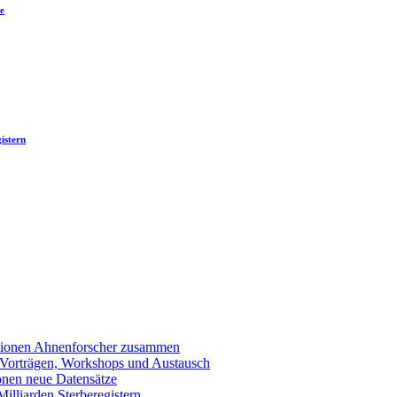
e
istern
llionen Ahnenforscher zusammen
 Vorträgen, Workshops und Austausch
onen neue Datensätze
lliarden Sterberegistern