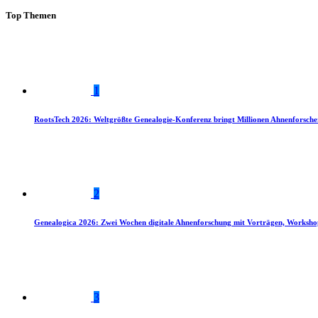
Top Themen
1
RootsTech 2026: Weltgrößte Genealogie-Konferenz bringt Millionen Ahnenforsch
2
Genealogica 2026: Zwei Wochen digitale Ahnenforschung mit Vorträgen, Worksho
3