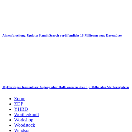
Ahnenforschung-Update: FamilySearch veröffentlicht 18 Millionen neue Datensätze
MyHeritage: Kostenloser Zugang über Halloween zu über 1,5 Milliarden Sterberegistern
Zoom
ZDF
YHRD
Wortherkunft
Workshop
Woodstock
Windsor