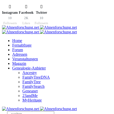
Instagram
Facebook
Twitter
10
2K
10
Followers
Likes
Followers
Home
Fernabfrage
Forum
Adressen
Veranstaltungen
Magazin
Genealogie-Anbieter
Ancestry
FamilyTreeDNA
FamilyTree
FamilySearch
Geneanet
23andMe
MyHeritage