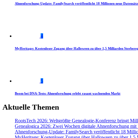
Ahnenforschung-Update: FamilySearch veröffentlicht 18 Millionen neue Datensätz
4
MyHeritage: Kostenloser Zugang über Halloween zu über 1,5 Milliarden Sterbereg
5
Boom bei DNA-Tests: Ahnenforschung erlebt rasant wachsenden Markt
Aktuelle Themen
RootsTech 2026: Weltgrößte Genealogie-Konferenz bringt Mi
Genealogica 2026: Zwei Wochen digitale Ahnenforschung mit
Ahnenforschung-Update: FamilySearch veröffentlicht 18 Milli
MyHeritage: Kostenloser Zugang über Halloween zu über 1,5 Mi