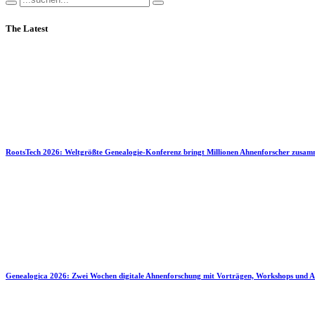
The Latest
RootsTech 2026: Weltgrößte Genealogie-Konferenz bringt Millionen Ahnenforscher zusa
Genealogica 2026: Zwei Wochen digitale Ahnenforschung mit Vorträgen, Workshops und A