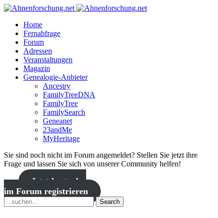
Home
Fernabfrage
Forum
Adressen
Veranstaltungen
Magazin
Genealogie-Anbieter
Ancestry
FamilyTreeDNA
FamilyTree
FamilySearch
Geneanet
23andMe
MyHeritage
Sie sind noch nicht im Forum angemeldet? Stellen Sie jetzt ihre
Frage und lassen Sie sich von unserer Community helfen!
Jetzt kostenlos
im Forum registrieren
Search