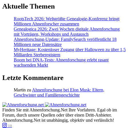
Aktuelle Themen
RootsTech 2026: Weltgrößte Genealogie-Konferenz bringt
Millionen Ahnenforscher zusammen
Genealogica 2026: Zwei Wochen digitale Ahnenforschung
mit Vorträgen, Workshops und Austausch
Ahnenforschung-Update: FamilySearch veröffentlicht 18
Millionen neue Datensätze
MyHeritage: Kostenloser Zugang über Halloween zu über 1,5
Milliarden Sterberegistern
Boom bei DNA-Tests: Ahnenforschung erlebt rasant
wachsenden Markt
Letzte Kommentare
Martin
zu
Ahnenforschung bei Elon Musk: Eltern,
Geschwister und Familiengeschichte
Finden Sie mit Ahnenforschung.Net Ihre Vorfahren. Egal ob im
Forum, durch unsere Quellen oder über einen Dritt-Anbieter.
Ahnenforschung.Net ist unabhängig, objektiv und verlässlich!
10