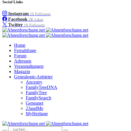
Social Links
Instagram
10
Followers
Facebook
2K
Likes
Twitter
10
Followers
Home
Fernabfrage
Forum
Adressen
Veranstaltungen
Magazin
Genealogie-Anbieter
Ancestry
FamilyTreeDNA
FamilyTree
FamilySearch
Geneanet
23andMe
MyHeritage