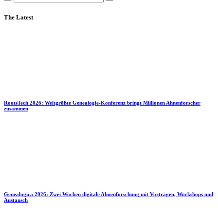
The Latest
RootsTech 2026: Weltgrößte Genealogie-Konferenz bringt Millionen Ahnenforscher
zusammen
Genealogica 2026: Zwei Wochen digitale Ahnenforschung mit Vorträgen, Workshops und
Austausch