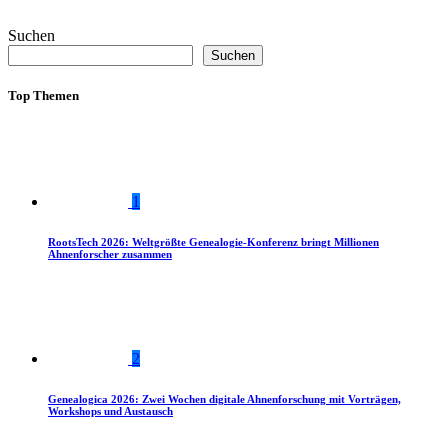
Suchen
Suchen
Top Themen
1
RootsTech 2026: Weltgrößte Genealogie-Konferenz bringt Millionen
Ahnenforscher zusammen
2
Genealogica 2026: Zwei Wochen digitale Ahnenforschung mit Vorträgen,
Workshops und Austausch