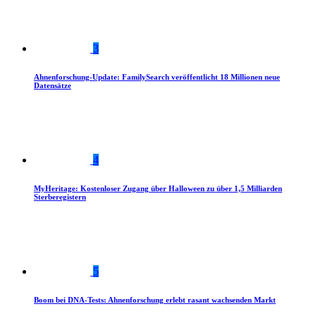
3
Ahnenforschung-Update: FamilySearch veröffentlicht 18 Millionen neue
Datensätze
4
MyHeritage: Kostenloser Zugang über Halloween zu über 1,5 Milliarden
Sterberegistern
5
Boom bei DNA-Tests: Ahnenforschung erlebt rasant wachsenden Markt