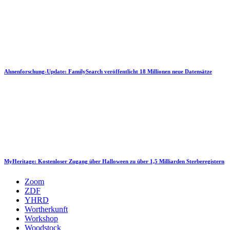
Ahnenforschung-Update: FamilySearch veröffentlicht 18 Millionen neue Datensätze
MyHeritage: Kostenloser Zugang über Halloween zu über 1,5 Milliarden Sterberegistern
Zoom
ZDF
YHRD
Wortherkunft
Workshop
Woodstock