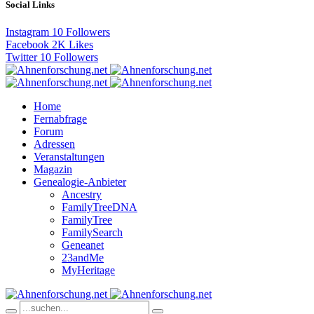
Social Links
Instagram
10
Followers
Facebook
2K
Likes
Twitter
10
Followers
Home
Fernabfrage
Forum
Adressen
Veranstaltungen
Magazin
Genealogie-Anbieter
Ancestry
FamilyTreeDNA
FamilyTree
FamilySearch
Geneanet
23andMe
MyHeritage