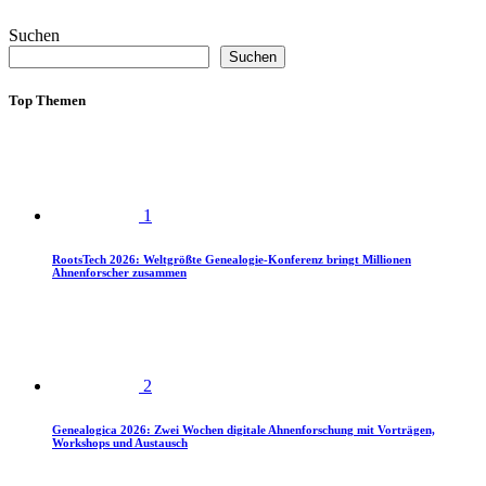
Suchen
Suchen
Top Themen
1
RootsTech 2026: Weltgrößte Genealogie-Konferenz bringt Millionen
Ahnenforscher zusammen
2
Genealogica 2026: Zwei Wochen digitale Ahnenforschung mit Vorträgen,
Workshops und Austausch