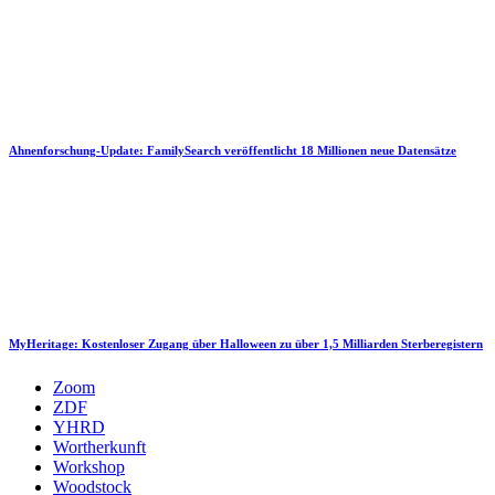
Ahnenforschung-Update: FamilySearch veröffentlicht 18 Millionen neue Datensätze
MyHeritage: Kostenloser Zugang über Halloween zu über 1,5 Milliarden Sterberegistern
Zoom
ZDF
YHRD
Wortherkunft
Workshop
Woodstock