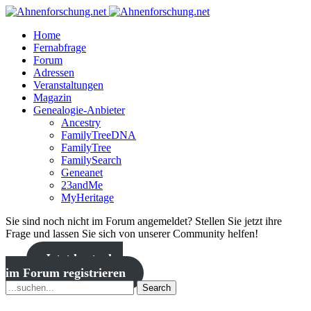
Home
Fernabfrage
Forum
Adressen
Veranstaltungen
Magazin
Genealogie-Anbieter
Ancestry
FamilyTreeDNA
FamilyTree
FamilySearch
Geneanet
23andMe
MyHeritage
Sie sind noch nicht im Forum angemeldet? Stellen Sie jetzt ihre
Frage und lassen Sie sich von unserer Community helfen!
Jetzt kostenlos
im Forum registrieren
Search