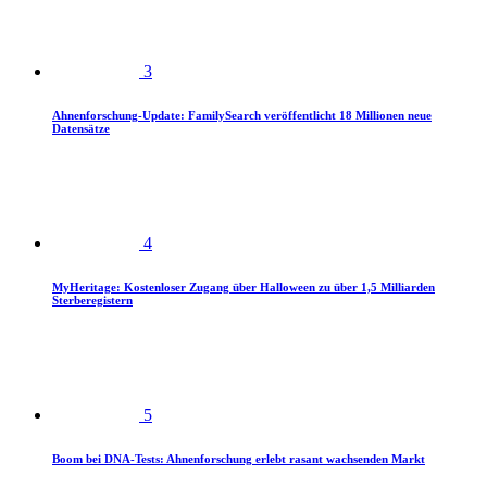
3
Ahnenforschung-Update: FamilySearch veröffentlicht 18 Millionen neue
Datensätze
4
MyHeritage: Kostenloser Zugang über Halloween zu über 1,5 Milliarden
Sterberegistern
5
Boom bei DNA-Tests: Ahnenforschung erlebt rasant wachsenden Markt