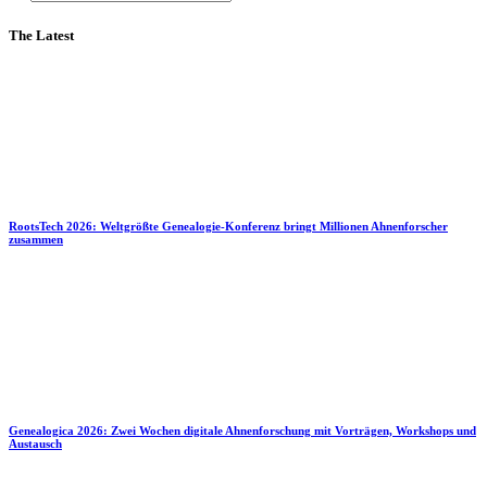
The Latest
RootsTech 2026: Weltgrößte Genealogie-Konferenz bringt Millionen Ahnenforscher
zusammen
Genealogica 2026: Zwei Wochen digitale Ahnenforschung mit Vorträgen, Workshops und
Austausch