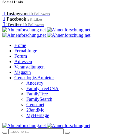
Social Links
Instagram
10
Followers
Facebook
2K
Likes
Twitter
10
Followers
Home
Fernabfrage
Forum
Adressen
Veranstaltungen
Magazin
Genealogie-Anbieter
Ancestry
FamilyTreeDNA
FamilyTree
FamilySearch
Geneanet
23andMe
MyHeritage