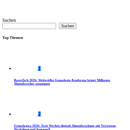
Suchen
Suchen
Top Themen
1
RootsTech 2026: Weltgrößte Genealogie-Konferenz bringt Millionen
Ahnenforscher zusammen
2
Genealogica 2026: Zwei Wochen digitale Ahnenforschung mit Vorträgen,
Workshops und Austausch