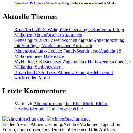
Boom bei DNA-Tests: Ahnenforschung erlebt rasant wachsenden Markt
Aktuelle Themen
RootsTech 2026: Weltgrößte Genealogie-Konferenz bringt
Millionen Ahnenforscher zusammen
Genealogica 2026: Zwei Wochen digitale Ahnenforschung
mit Vorträgen, Workshops und Austausch
Ahnenforschung-Update: FamilySearch veröffentlicht 18
Millionen neue Datensätze
MyHeritage: Kostenloser Zugang über Halloween zu über 1,5
Milliarden Sterberegistern
Boom bei DNA-Tests: Ahnenforschung erlebt rasant
wachsenden Markt
Letzte Kommentare
Martin
zu
Ahnenforschung bei Elon Musk: Eltern,
Geschwister und Familiengeschichte
Finden Sie mit Ahnenforschung.Net Ihre Vorfahren. Egal ob im
Forum, durch unsere Quellen oder über einen Dritt-Anbieter.