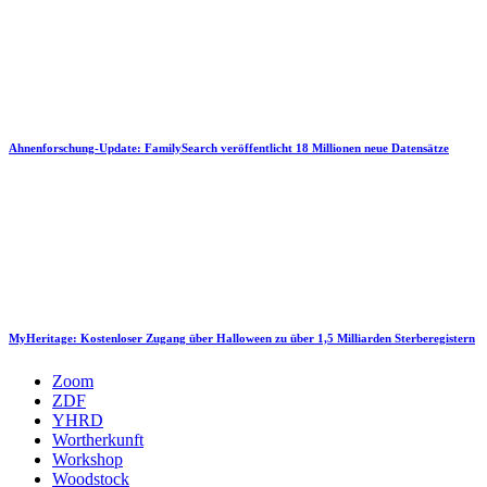
Ahnenforschung-Update: FamilySearch veröffentlicht 18 Millionen neue Datensätze
MyHeritage: Kostenloser Zugang über Halloween zu über 1,5 Milliarden Sterberegistern
Zoom
ZDF
YHRD
Wortherkunft
Workshop
Woodstock