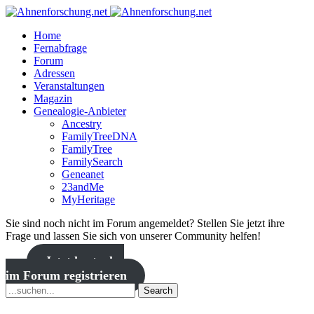
Home
Fernabfrage
Forum
Adressen
Veranstaltungen
Magazin
Genealogie-Anbieter
Ancestry
FamilyTreeDNA
FamilyTree
FamilySearch
Geneanet
23andMe
MyHeritage
Sie sind noch nicht im Forum angemeldet? Stellen Sie jetzt ihre
Frage und lassen Sie sich von unserer Community helfen!
Jetzt kostenlos
im Forum registrieren
Search