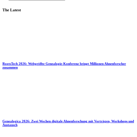
The Latest
RootsTech 2026: Weltgrößte Genealogie-Konferenz bringt Millionen Ahnenforscher
zusammen
Genealogica 2026: Zwei Wochen digitale Ahnenforschung mit Vorträgen, Workshops und
Austausch