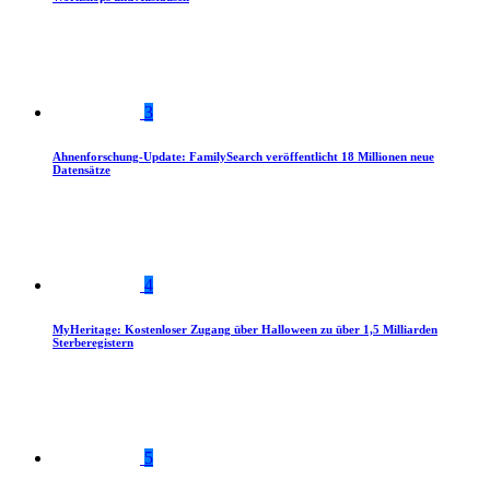
3
Ahnenforschung-Update: FamilySearch veröffentlicht 18 Millionen neue
Datensätze
4
MyHeritage: Kostenloser Zugang über Halloween zu über 1,5 Milliarden
Sterberegistern
5