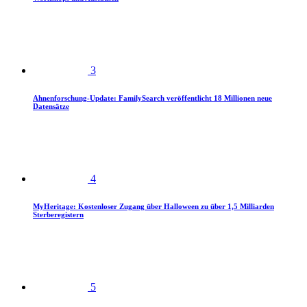
3
Ahnenforschung-Update: FamilySearch veröffentlicht 18 Millionen neue
Datensätze
4
MyHeritage: Kostenloser Zugang über Halloween zu über 1,5 Milliarden
Sterberegistern
5