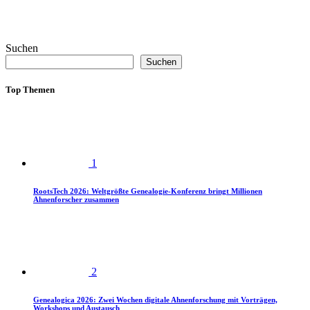
Suchen
Suchen
Top Themen
1
RootsTech 2026: Weltgrößte Genealogie-Konferenz bringt Millionen
Ahnenforscher zusammen
2
Genealogica 2026: Zwei Wochen digitale Ahnenforschung mit Vorträgen,
Workshops und Austausch