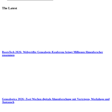
The Latest
RootsTech 2026: Weltgrößte Genealogie-Konferenz bringt Millionen Ahnenforscher
zusammen
Genealogica 2026: Zwei Wochen digitale Ahnenforschung mit Vorträgen, Workshops und
Austausch