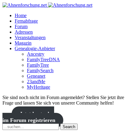
Home
Fernabfrage
Forum
Adressen
Veranstaltungen
Magazin
Genealogie-Anbieter
Ancestry
FamilyTreeDNA
FamilyTree
FamilySearch
Geneanet
23andMe
MyHeritage
Sie sind noch nicht im Forum angemeldet? Stellen Sie jetzt ihre
Frage und lassen Sie sich von unserer Community helfen!
Jetzt kostenlos
im Forum registrieren
Search