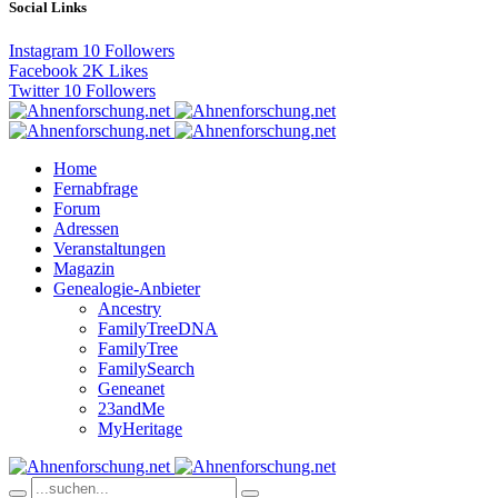
Social Links
Instagram
10
Followers
Facebook
2K
Likes
Twitter
10
Followers
Home
Fernabfrage
Forum
Adressen
Veranstaltungen
Magazin
Genealogie-Anbieter
Ancestry
FamilyTreeDNA
FamilyTree
FamilySearch
Geneanet
23andMe
MyHeritage