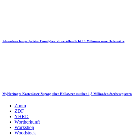
Ahnenforschung-Update: FamilySearch veröffentlicht 18 Millionen neue Datensätze
MyHeritage: Kostenloser Zugang über Halloween zu über 1,5 Milliarden Sterberegistern
Zoom
ZDF
YHRD
Wortherkunft
Workshop
Woodstock