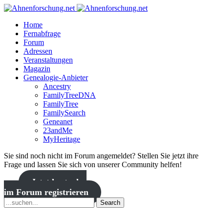
Home
Fernabfrage
Forum
Adressen
Veranstaltungen
Magazin
Genealogie-Anbieter
Ancestry
FamilyTreeDNA
FamilyTree
FamilySearch
Geneanet
23andMe
MyHeritage
Sie sind noch nicht im Forum angemeldet? Stellen Sie jetzt ihre
Frage und lassen Sie sich von unserer Community helfen!
Jetzt kostenlos
im Forum registrieren
Search