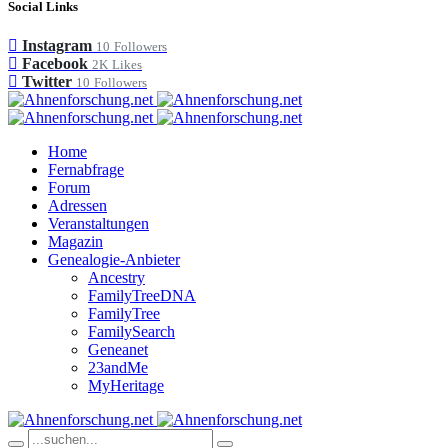
Social Links
Instagram
10
Followers
Facebook
2K
Likes
Twitter
10
Followers
Home
Fernabfrage
Forum
Adressen
Veranstaltungen
Magazin
Genealogie-Anbieter
Ancestry
FamilyTreeDNA
FamilyTree
FamilySearch
Geneanet
23andMe
MyHeritage