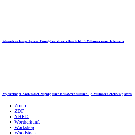
Ahnenforschung-Update: FamilySearch veröffentlicht 18 Millionen neue Datensätze
MyHeritage: Kostenloser Zugang über Halloween zu über 1,5 Milliarden Sterberegistern
Zoom
ZDF
YHRD
Wortherkunft
Workshop
Woodstock