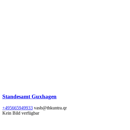
Standesamt Guxhagen
+495665949933
vasb@thkuntra.qr
Kein Bild verfügbar