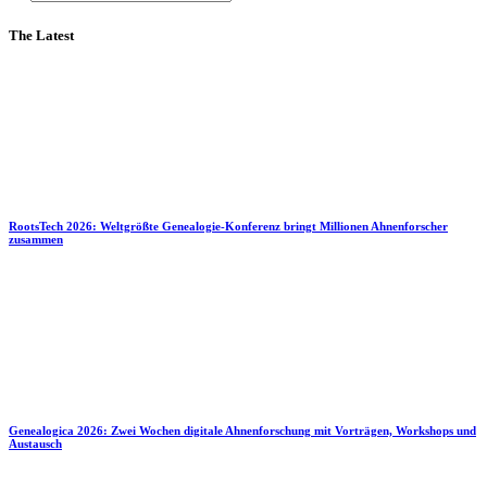
The Latest
RootsTech 2026: Weltgrößte Genealogie-Konferenz bringt Millionen Ahnenforscher
zusammen
Genealogica 2026: Zwei Wochen digitale Ahnenforschung mit Vorträgen, Workshops und
Austausch