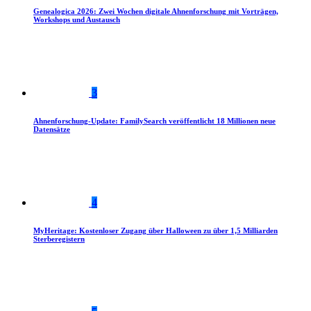
Genealogica 2026: Zwei Wochen digitale Ahnenforschung mit Vorträgen,
Workshops und Austausch
3
Ahnenforschung-Update: FamilySearch veröffentlicht 18 Millionen neue
Datensätze
4
MyHeritage: Kostenloser Zugang über Halloween zu über 1,5 Milliarden
Sterberegistern