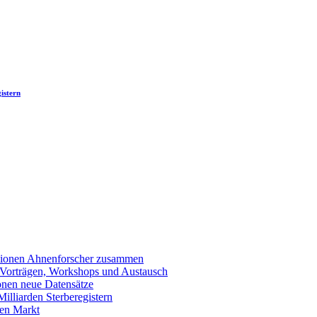
istern
llionen Ahnenforscher zusammen
 Vorträgen, Workshops und Austausch
onen neue Datensätze
lliarden Sterberegistern
en Markt