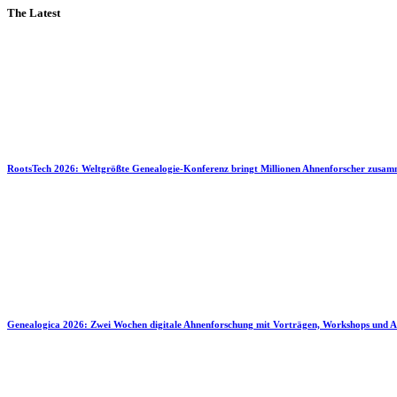
The Latest
RootsTech 2026: Weltgrößte Genealogie-Konferenz bringt Millionen Ahnenforscher zusa
Genealogica 2026: Zwei Wochen digitale Ahnenforschung mit Vorträgen, Workshops und A