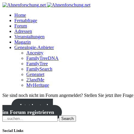
Home
Fernabfrage
Forum
Adressen
Veranstaltungen
Magazin
Genealogie-Anbieter
Ancestry
FamilyTreeDNA
FamilyTree
FamilySearch
Geneanet
23andMe
MyHeritage
Sie sind noch nicht im Forum angemeldet? Stellen Sie jetzt ihre Frag
Jetzt kostenlos
im Forum registrieren
Search
Social Links