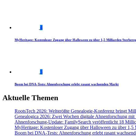
4
MyHeritage: Kostenloser Zugang über Halloween zu über 1,5 Milliarden Sterbereg
5
Boom bei DNA-Tests: Ahnenforschung erlebt rasant wachsenden Markt
Aktuelle Themen
RootsTech 2026: Weltgrößte Genealogie-Konferenz bringt Mi
Genealogica 2026: Zwei Wochen digitale Ahnenforschung mit
Ahnenforschung-Update: FamilySearch veröffentlicht 18 Milli
MyHeritage: Kostenloser Zugang über Halloween zu über 1,5 Mi
Boom bei DNA-Tests: Ahnenforschung erlebt rasant wachsend