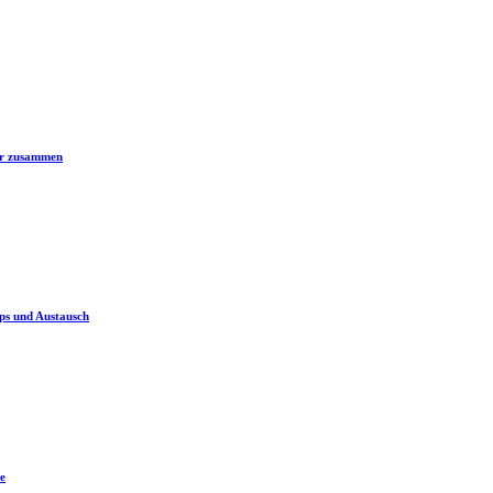
er zusammen
ps und Austausch
e