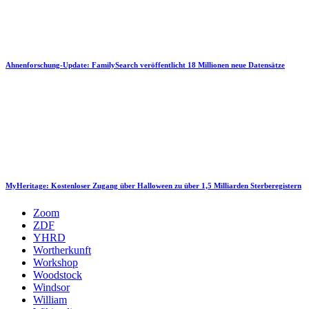
Ahnenforschung-Update: FamilySearch veröffentlicht 18 Millionen neue Datensätze
MyHeritage: Kostenloser Zugang über Halloween zu über 1,5 Milliarden Sterberegistern
Zoom
ZDF
YHRD
Wortherkunft
Workshop
Woodstock
Windsor
William