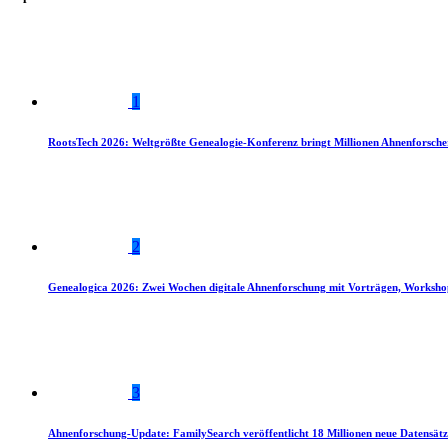
1
RootsTech 2026: Weltgrößte Genealogie-Konferenz bringt Millionen Ahnenforsch
2
Genealogica 2026: Zwei Wochen digitale Ahnenforschung mit Vorträgen, Worksho
3
Ahnenforschung-Update: FamilySearch veröffentlicht 18 Millionen neue Datensätz