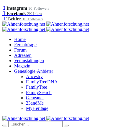
Instagram
10
Followers
Facebook
2K
Likes
Twitter
10
Followers
Home
Fernabfrage
Forum
Adressen
Veranstaltungen
Magazin
Genealogie-Anbieter
Ancestry
FamilyTreeDNA
FamilyTree
FamilySearch
Geneanet
23andMe
MyHeritage