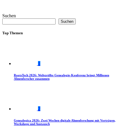
Suchen
Suchen
Top Themen
1
RootsTech 2026: Weltgrößte Genealogie-Konferenz bringt Millionen
Ahnenforscher zusammen
2
Genealogica 2026: Zwei Wochen digitale Ahnenforschung mit Vorträgen,
Workshops und Austausch