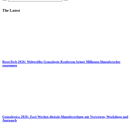
The Latest
RootsTech 2026: Weltgrößte Genealogie-Konferenz bringt Millionen Ahnenforscher
zusammen
Genealogica 2026: Zwei Wochen digitale Ahnenforschung mit Vorträgen, Workshops und
Austausch