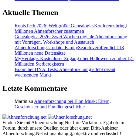
Aktuelle Themen
RootsTech 2026: Weltgrößte Genealogie-Konferenz bringt
Millionen Ahnenforscher zusammen
Genealogica 2026: Zwei Wochen digitale Ahnenforschung
mit Vorträgen, Workshops und Austausch
Ahnenforschung-Update: FamilySearch veröffentlicht 18
Millionen neue Datensätze
MyHeritage: Kostenloser Zugang über Halloween zu über 1,5
Milliarden Sterberegistern
Boom bei DNA-Tests: Ahnenforschung erlebt rasant
wachsenden Markt
Letzte Kommentare
Martin
zu
Ahnenforschung bei Elon Musk: Eltern,
Geschwister und Familiengeschichte
Finden Sie mit Ahnenforschung.Net Ihre Vorfahren. Egal ob im
Forum, durch unsere Quellen oder über einen Dritt-Anbieter.
Ahnenforschung.Net ist unabhängig, objektiv und verlässlich!