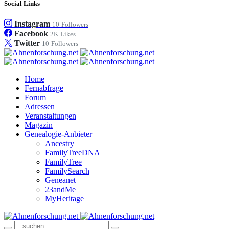
Social Links
Instagram
10
Followers
Facebook
2K
Likes
Twitter
10
Followers
Home
Fernabfrage
Forum
Adressen
Veranstaltungen
Magazin
Genealogie-Anbieter
Ancestry
FamilyTreeDNA
FamilyTree
FamilySearch
Geneanet
23andMe
MyHeritage