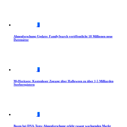
3
Ahnenforschung-Update: FamilySearch veröffentlicht 18 Millionen neue
Datensätze
4
MyHeritage: Kostenloser Zugang über Halloween zu über 1,5 Milliarden
Sterberegistern
5
Boom bei DNA-Tests: Ahnenforschung erlebt rasant wachsenden Markt