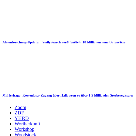
Ahnenforschung-Update: FamilySearch veröffentlicht 18 Millionen neue Datensätze
MyHeritage: Kostenloser Zugang über Halloween zu über 1,5 Milliarden Sterberegistern
Zoom
ZDF
YHRD
Wortherkunft
Workshop
Woodstock