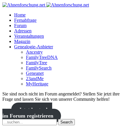
Home
Fernabfrage
Forum
Adressen
Veranstaltungen
Magazin
Genealogie-Anbieter
Ancestry
FamilyTreeDNA
FamilyTree
FamilySearch
Geneanet
23andMe
MyHeritage
Sie sind noch nicht im Forum angemeldet? Stellen Sie jetzt ihre
Frage und lassen Sie sich von unserer Community helfen!
Jetzt kostenlos
im Forum registrieren
Search