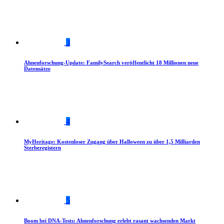
3
Ahnenforschung-Update: FamilySearch veröffentlicht 18 Millionen neue
Datensätze
4
MyHeritage: Kostenloser Zugang über Halloween zu über 1,5 Milliarden
Sterberegistern
5
Boom bei DNA-Tests: Ahnenforschung erlebt rasant wachsenden Markt