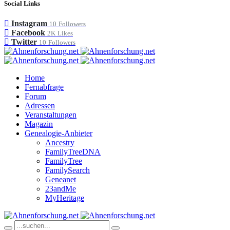
Social Links
Instagram
10
Followers
Facebook
2K
Likes
Twitter
10
Followers
Home
Fernabfrage
Forum
Adressen
Veranstaltungen
Magazin
Genealogie-Anbieter
Ancestry
FamilyTreeDNA
FamilyTree
FamilySearch
Geneanet
23andMe
MyHeritage