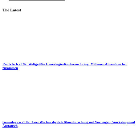
The Latest
RootsTech 2026: Weltgrößte Genealogie-Konferenz bringt Millionen Ahnenforscher
zusammen
Genealogica 2026: Zwei Wochen digitale Ahnenforschung mit Vorträgen, Workshops und
Austausch