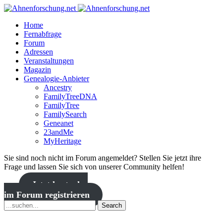
Home
Fernabfrage
Forum
Adressen
Veranstaltungen
Magazin
Genealogie-Anbieter
Ancestry
FamilyTreeDNA
FamilyTree
FamilySearch
Geneanet
23andMe
MyHeritage
Sie sind noch nicht im Forum angemeldet? Stellen Sie jetzt ihre
Frage und lassen Sie sich von unserer Community helfen!
Jetzt kostenlos
im Forum registrieren
Search