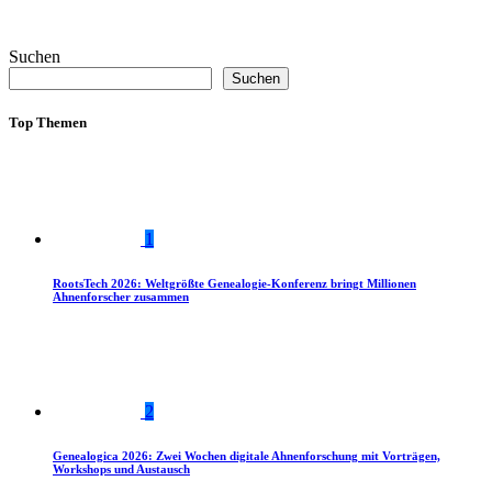
Suchen
Suchen
Top Themen
1
RootsTech 2026: Weltgrößte Genealogie-Konferenz bringt Millionen
Ahnenforscher zusammen
2
Genealogica 2026: Zwei Wochen digitale Ahnenforschung mit Vorträgen,
Workshops und Austausch