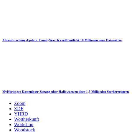
Ahnenforschung-Update: FamilySearch veröffentlicht 18 Millionen neue Datensätze
MyHeritage: Kostenloser Zugang über Halloween zu über 1,5 Milliarden Sterberegistern
Zoom
ZDF
YHRD
Wortherkunft
Workshop
Woodstock