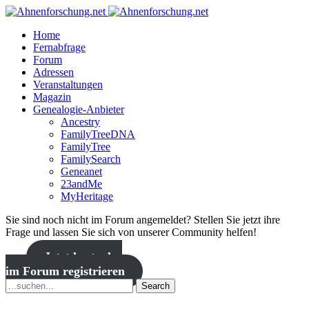
Home
Fernabfrage
Forum
Adressen
Veranstaltungen
Magazin
Genealogie-Anbieter
Ancestry
FamilyTreeDNA
FamilyTree
FamilySearch
Geneanet
23andMe
MyHeritage
Sie sind noch nicht im Forum angemeldet? Stellen Sie jetzt ihre
Frage und lassen Sie sich von unserer Community helfen!
Jetzt kostenlos
im Forum registrieren
Search