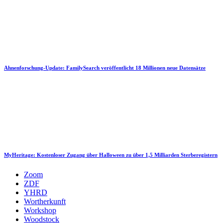
Ahnenforschung-Update: FamilySearch veröffentlicht 18 Millionen neue Datensätze
MyHeritage: Kostenloser Zugang über Halloween zu über 1,5 Milliarden Sterberegistern
Zoom
ZDF
YHRD
Wortherkunft
Workshop
Woodstock