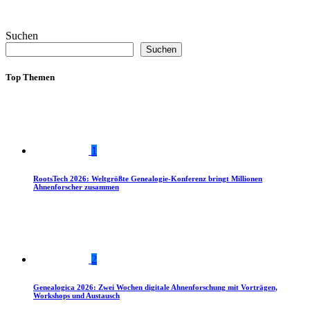
Suchen
Suchen
Top Themen
1
RootsTech 2026: Weltgrößte Genealogie-Konferenz bringt Millionen
Ahnenforscher zusammen
2
Genealogica 2026: Zwei Wochen digitale Ahnenforschung mit Vorträgen,
Workshops und Austausch