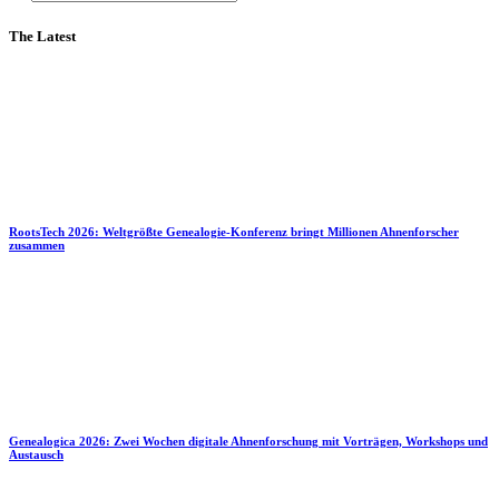
The Latest
RootsTech 2026: Weltgrößte Genealogie-Konferenz bringt Millionen Ahnenforscher
zusammen
Genealogica 2026: Zwei Wochen digitale Ahnenforschung mit Vorträgen, Workshops und
Austausch