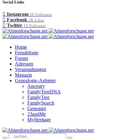
Social Links
Instagram
10
Followers
Facebook
2K
Likes
Twitter
10
Followers
Home
Fernabfrage
Forum
Adressen
Veranstaltungen
Magazin
Genealogie-Anbieter
Ancestry
FamilyTreeDNA
FamilyTree
FamilySearch
Geneanet
23andMe
MyHeritage