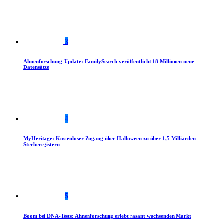
3
Ahnenforschung-Update: FamilySearch veröffentlicht 18 Millionen neue
Datensätze
4
MyHeritage: Kostenloser Zugang über Halloween zu über 1,5 Milliarden
Sterberegistern
5
Boom bei DNA-Tests: Ahnenforschung erlebt rasant wachsenden Markt