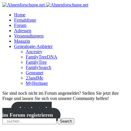
Home
Fernabfrage
Forum
Adressen
Veranstaltungen
Magazin
Genealogie-Anbieter
Ancestry
FamilyTreeDNA
FamilyTree
FamilySearch
Geneanet
23andMe
MyHeritage
Sie sind noch nicht im Forum angemeldet? Stellen Sie jetzt ihre
Frage und lassen Sie sich von unserer Community helfen!
Jetzt kostenlos
im Forum registrieren
Search