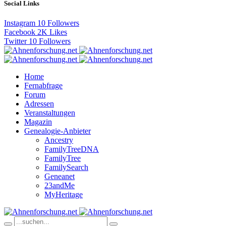
Social Links
Instagram
10
Followers
Facebook
2K
Likes
Twitter
10
Followers
Home
Fernabfrage
Forum
Adressen
Veranstaltungen
Magazin
Genealogie-Anbieter
Ancestry
FamilyTreeDNA
FamilyTree
FamilySearch
Geneanet
23andMe
MyHeritage