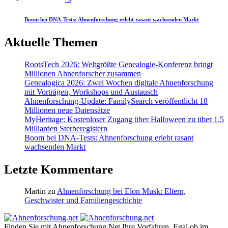
Boom bei DNA-Tests: Ahnenforschung erlebt rasant wachsenden Markt
Aktuelle Themen
RootsTech 2026: Weltgrößte Genealogie-Konferenz bringt
Millionen Ahnenforscher zusammen
Genealogica 2026: Zwei Wochen digitale Ahnenforschung
mit Vorträgen, Workshops und Austausch
Ahnenforschung-Update: FamilySearch veröffentlicht 18
Millionen neue Datensätze
MyHeritage: Kostenloser Zugang über Halloween zu über 1,5
Milliarden Sterberegistern
Boom bei DNA-Tests: Ahnenforschung erlebt rasant
wachsenden Markt
Letzte Kommentare
Martin
zu
Ahnenforschung bei Elon Musk: Eltern,
Geschwister und Familiengeschichte
Finden Sie mit Ahnenforschung.Net Ihre Vorfahren. Egal ob im