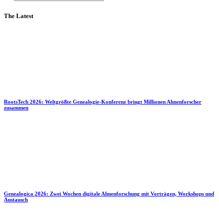
The Latest
RootsTech 2026: Weltgrößte Genealogie-Konferenz bringt Millionen Ahnenforscher
zusammen
Genealogica 2026: Zwei Wochen digitale Ahnenforschung mit Vorträgen, Workshops und
Austausch