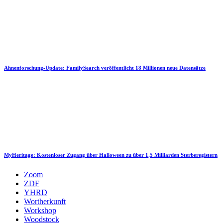
Ahnenforschung-Update: FamilySearch veröffentlicht 18 Millionen neue Datensätze
MyHeritage: Kostenloser Zugang über Halloween zu über 1,5 Milliarden Sterberegistern
Zoom
ZDF
YHRD
Wortherkunft
Workshop
Woodstock