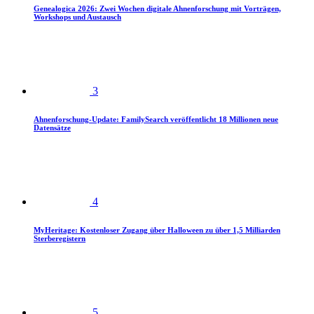
Genealogica 2026: Zwei Wochen digitale Ahnenforschung mit Vorträgen,
Workshops und Austausch
3
Ahnenforschung-Update: FamilySearch veröffentlicht 18 Millionen neue
Datensätze
4
MyHeritage: Kostenloser Zugang über Halloween zu über 1,5 Milliarden
Sterberegistern
5