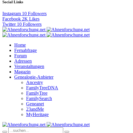
Social Links
Instagram
10
Followers
Facebook
2K
Likes
Twitter
10
Followers
Home
Fernabfrage
Forum
Adressen
Veranstaltungen
Magazin
Genealogie-Anbieter
Ancestry
FamilyTreeDNA
FamilyTree
FamilySearch
Geneanet
23andMe
MyHeritage