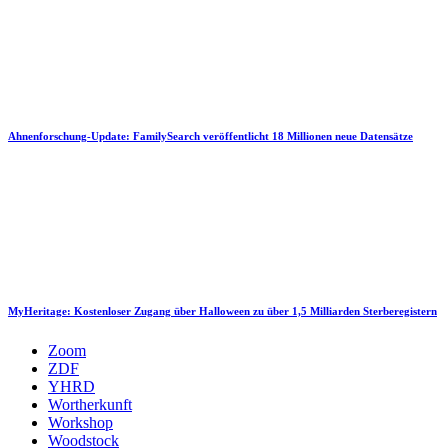
Ahnenforschung-Update: FamilySearch veröffentlicht 18 Millionen neue Datensätze
MyHeritage: Kostenloser Zugang über Halloween zu über 1,5 Milliarden Sterberegistern
Zoom
ZDF
YHRD
Wortherkunft
Workshop
Woodstock