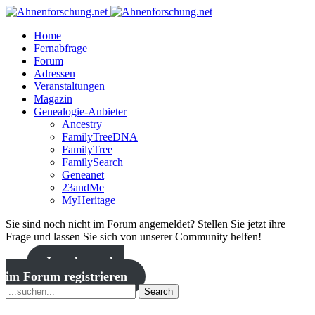
Home
Fernabfrage
Forum
Adressen
Veranstaltungen
Magazin
Genealogie-Anbieter
Ancestry
FamilyTreeDNA
FamilyTree
FamilySearch
Geneanet
23andMe
MyHeritage
Sie sind noch nicht im Forum angemeldet? Stellen Sie jetzt ihre
Frage und lassen Sie sich von unserer Community helfen!
Jetzt kostenlos
im Forum registrieren
Search