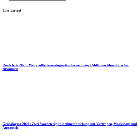
The Latest
RootsTech 2026: Weltgrößte Genealogie-Konferenz bringt Millionen Ahnenforscher
zusammen
Genealogica 2026: Zwei Wochen digitale Ahnenforschung mit Vorträgen, Workshops und
Austausch