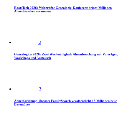
RootsTech 2026: Weltgrößte Genealogie-Konferenz bringt Millionen
Ahnenforscher zusammen
2
Genealogica 2026: Zwei Wochen digitale Ahnenforschung mit Vorträgen,
Workshops und Austausch
3
Ahnenforschung-Update: FamilySearch veröffentlicht 18 Millionen neue
Datensätze