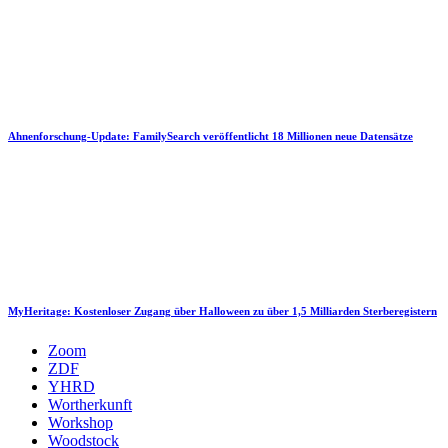
Ahnenforschung-Update: FamilySearch veröffentlicht 18 Millionen neue Datensätze
MyHeritage: Kostenloser Zugang über Halloween zu über 1,5 Milliarden Sterberegistern
Zoom
ZDF
YHRD
Wortherkunft
Workshop
Woodstock