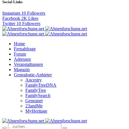
Social Links
Instagram
10
Followers
Facebook
2K
Likes
Twitter
10
Followers
Home
Fernabfrage
Forum
Adressen
Veranstaltungen
Magazin
Genealogie-Anbieter
Ancestry
FamilyTreeDNA
FamilyTree
FamilySearch
Geneanet
23andMe
MyHeritage