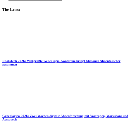
The Latest
RootsTech 2026: Weltgrößte Genealogie-Konferenz bringt Millionen Ahnenforscher
zusammen
Genealogica 2026: Zwei Wochen digitale Ahnenforschung mit Vorträgen, Workshops und
Austausch