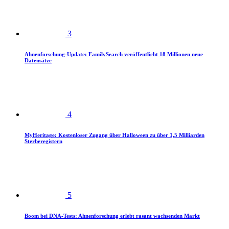
3
Ahnenforschung-Update: FamilySearch veröffentlicht 18 Millionen neue
Datensätze
4
MyHeritage: Kostenloser Zugang über Halloween zu über 1,5 Milliarden
Sterberegistern
5
Boom bei DNA-Tests: Ahnenforschung erlebt rasant wachsenden Markt