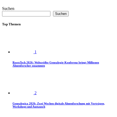
Suchen
Suchen
Top Themen
1
RootsTech 2026: Weltgrößte Genealogie-Konferenz bringt Millionen
Ahnenforscher zusammen
2
Genealogica 2026: Zwei Wochen digitale Ahnenforschung mit Vorträgen,
Workshops und Austausch