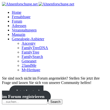
Home
Fernabfrage
Forum
Adressen
Veranstaltungen
Magazin
Genealogie-Anbieter
Ancestry
FamilyTreeDNA
FamilyTree
FamilySearch
Geneanet
23andMe
MyHeritage
Sie sind noch nicht im Forum angemeldet? Stellen Sie jetzt ihre
Frage und lassen Sie sich von unserer Community helfen!
Jetzt kostenlos
im Forum registrieren
Search