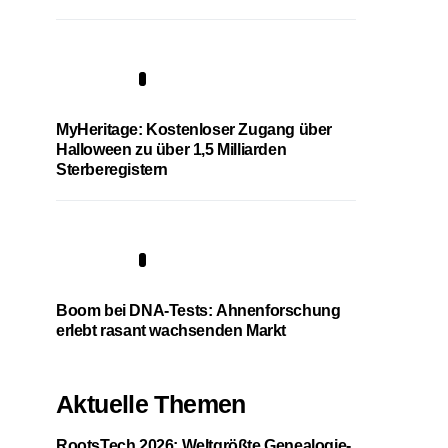
4
MyHeritage: Kostenloser Zugang über
Halloween zu über 1,5 Milliarden
Sterberegistern
5
Boom bei DNA-Tests: Ahnenforschung
erlebt rasant wachsenden Markt
Aktuelle Themen
RootsTech 2026: Weltgrößte Genealogie-