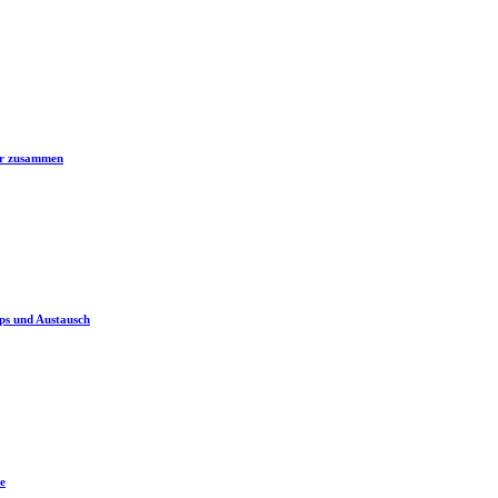
er zusammen
ps und Austausch
e