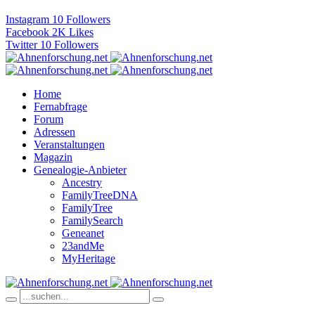
Instagram
10
Followers
Facebook
2K
Likes
Twitter
10
Followers
Home
Fernabfrage
Forum
Adressen
Veranstaltungen
Magazin
Genealogie-Anbieter
Ancestry
FamilyTreeDNA
FamilyTree
FamilySearch
Geneanet
23andMe
MyHeritage