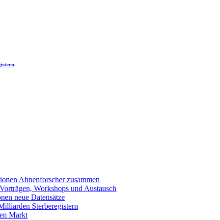
istern
llionen Ahnenforscher zusammen
 Vorträgen, Workshops und Austausch
onen neue Datensätze
lliarden Sterberegistern
en Markt