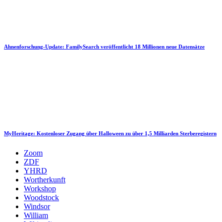
Ahnenforschung-Update: FamilySearch veröffentlicht 18 Millionen neue Datensätze
MyHeritage: Kostenloser Zugang über Halloween zu über 1,5 Milliarden Sterberegistern
Zoom
ZDF
YHRD
Wortherkunft
Workshop
Woodstock
Windsor
William