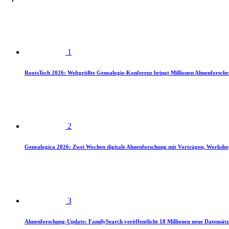
1
RootsTech 2026: Weltgrößte Genealogie-Konferenz bringt Millionen Ahnenforsch
2
Genealogica 2026: Zwei Wochen digitale Ahnenforschung mit Vorträgen, Worksho
3
Ahnenforschung-Update: FamilySearch veröffentlicht 18 Millionen neue Datensätz