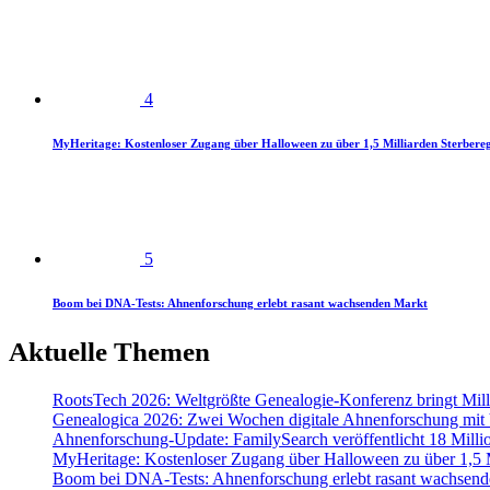
4
MyHeritage: Kostenloser Zugang über Halloween zu über 1,5 Milliarden Sterbereg
5
Boom bei DNA-Tests: Ahnenforschung erlebt rasant wachsenden Markt
Aktuelle Themen
RootsTech 2026: Weltgrößte Genealogie-Konferenz bringt Mi
Genealogica 2026: Zwei Wochen digitale Ahnenforschung mit
Ahnenforschung-Update: FamilySearch veröffentlicht 18 Milli
MyHeritage: Kostenloser Zugang über Halloween zu über 1,5 Mi
Boom bei DNA-Tests: Ahnenforschung erlebt rasant wachsend