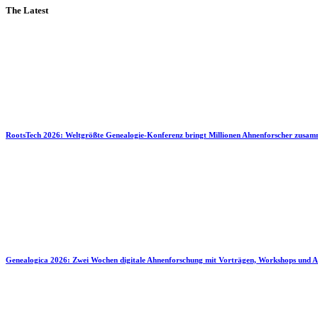
The Latest
RootsTech 2026: Weltgrößte Genealogie-Konferenz bringt Millionen Ahnenforscher zusa
Genealogica 2026: Zwei Wochen digitale Ahnenforschung mit Vorträgen, Workshops und A