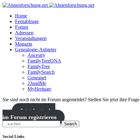
Home
Fernabfrage
Forum
Adressen
Veranstaltungen
Magazin
Genealogie-Anbieter
Ancestry
FamilyTreeDNA
FamilyTree
FamilySearch
Geneanet
23andMe
MyHeritage
Sie sind noch nicht im Forum angemeldet? Stellen Sie jetzt ihre Frag
Jetzt kostenlos
im Forum registrieren
Search
Social Links