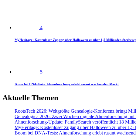
4
MyHeritage: Kostenloser Zugang über Halloween zu über 1,5 Milliarden Sterbereg
5
Boom bei DNA-Tests: Ahnenforschung erlebt rasant wachsenden Markt
Aktuelle Themen
RootsTech 2026: Weltgrößte Genealogie-Konferenz bringt Mi
Genealogica 2026: Zwei Wochen digitale Ahnenforschung mit
Ahnenforschung-Update: FamilySearch veröffentlicht 18 Milli
MyHeritage: Kostenloser Zugang über Halloween zu über 1,5 Mi
Boom bei DNA-Tests: Ahnenforschung erlebt rasant wachsend