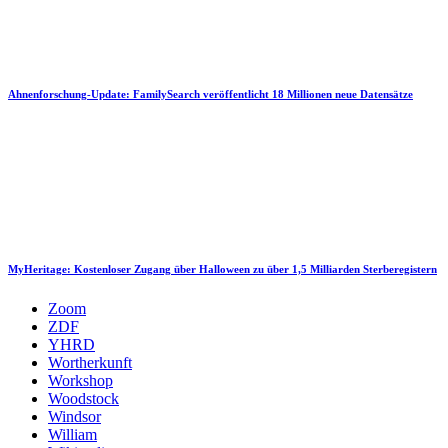
Ahnenforschung-Update: FamilySearch veröffentlicht 18 Millionen neue Datensätze
MyHeritage: Kostenloser Zugang über Halloween zu über 1,5 Milliarden Sterberegistern
Zoom
ZDF
YHRD
Wortherkunft
Workshop
Woodstock
Windsor
William