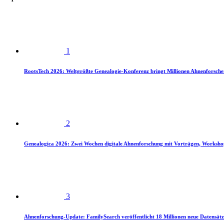
1
RootsTech 2026: Weltgrößte Genealogie-Konferenz bringt Millionen Ahnenforsch
2
Genealogica 2026: Zwei Wochen digitale Ahnenforschung mit Vorträgen, Worksho
3
Ahnenforschung-Update: FamilySearch veröffentlicht 18 Millionen neue Datensätz