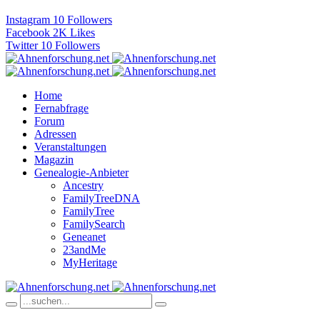
Instagram
10
Followers
Facebook
2K
Likes
Twitter
10
Followers
Home
Fernabfrage
Forum
Adressen
Veranstaltungen
Magazin
Genealogie-Anbieter
Ancestry
FamilyTreeDNA
FamilyTree
FamilySearch
Geneanet
23andMe
MyHeritage