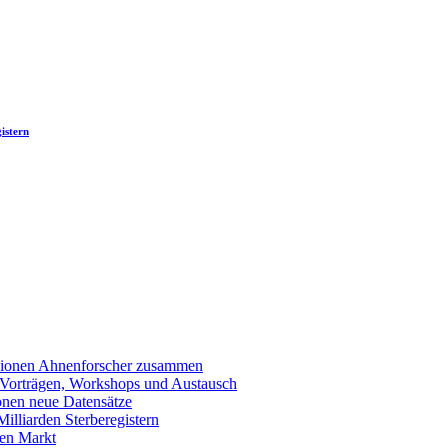
istern
llionen Ahnenforscher zusammen
 Vorträgen, Workshops und Austausch
onen neue Datensätze
lliarden Sterberegistern
en Markt