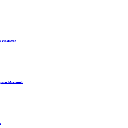
er zusammen
ps und Austausch
e