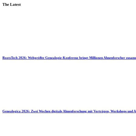
The Latest
RootsTech 2026: Weltgrößte Genealogie-Konferenz bringt Millionen Ahnenforscher zusa
Genealogica 2026: Zwei Wochen digitale Ahnenforschung mit Vorträgen, Workshops und A