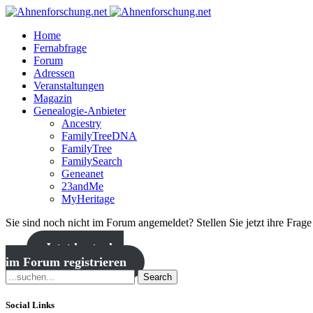
Home
Fernabfrage
Forum
Adressen
Veranstaltungen
Magazin
Genealogie-Anbieter
Ancestry
FamilyTreeDNA
FamilyTree
FamilySearch
Geneanet
23andMe
MyHeritage
Sie sind noch nicht im Forum angemeldet? Stellen Sie jetzt ihre Frag
Jetzt kostenlos
im Forum registrieren
Search
Social Links