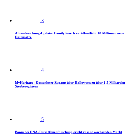
3
Ahnenforschung-Update: FamilySearch veröffentlicht 18 Millionen neue
Datensätze
4
MyHeritage: Kostenloser Zugang über Halloween zu über 1,5 Milliarden
Sterberegistern
5
Boom bei DNA-Tests: Ahnenforschung erlebt rasant wachsenden Markt