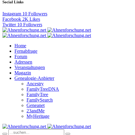
Social Links
Instagram
10
Followers
Facebook
2K
Likes
Twitter
10
Followers
Home
Fernabfrage
Forum
Adressen
Veranstaltungen
Magazin
Genealogie-Anbieter
Ancestry
FamilyTreeDNA
FamilyTree
FamilySearch
Geneanet
23andMe
MyHeritage