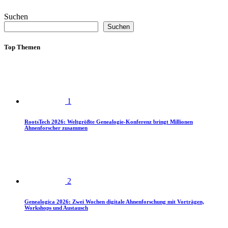
Suchen
Suchen
Top Themen
1
RootsTech 2026: Weltgrößte Genealogie-Konferenz bringt Millionen
Ahnenforscher zusammen
2
Genealogica 2026: Zwei Wochen digitale Ahnenforschung mit Vorträgen,
Workshops und Austausch