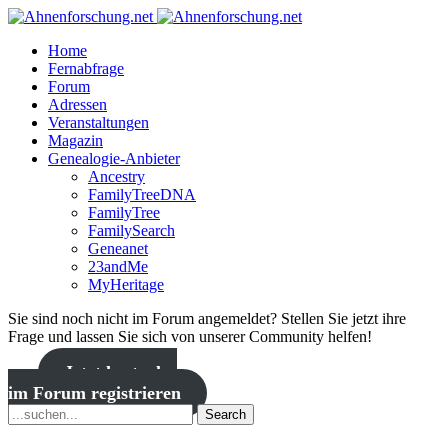
Home
Fernabfrage
Forum
Adressen
Veranstaltungen
Magazin
Genealogie-Anbieter
Ancestry
FamilyTreeDNA
FamilyTree
FamilySearch
Geneanet
23andMe
MyHeritage
Sie sind noch nicht im Forum angemeldet? Stellen Sie jetzt ihre
Frage und lassen Sie sich von unserer Community helfen!
Jetzt kostenlos
im Forum registrieren
Search