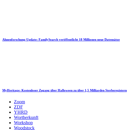
Ahnenforschung-Update: FamilySearch veröffentlicht 18 Millionen neue Datensätze
MyHeritage: Kostenloser Zugang über Halloween zu über 1,5 Milliarden Sterberegistern
Zoom
ZDF
YHRD
Wortherkunft
Workshop
Woodstock