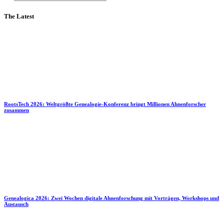
The Latest
RootsTech 2026: Weltgrößte Genealogie-Konferenz bringt Millionen Ahnenforscher
zusammen
Genealogica 2026: Zwei Wochen digitale Ahnenforschung mit Vorträgen, Workshops und
Austausch