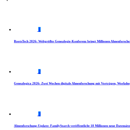
1
RootsTech 2026: Weltgrößte Genealogie-Konferenz bringt Millionen Ahnenforsch
2
Genealogica 2026: Zwei Wochen digitale Ahnenforschung mit Vorträgen, Worksho
3
Ahnenforschung-Update: FamilySearch veröffentlicht 18 Millionen neue Datensätz