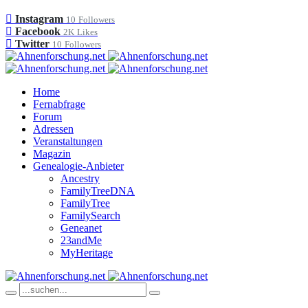
Instagram
10
Followers
Facebook
2K
Likes
Twitter
10
Followers
Home
Fernabfrage
Forum
Adressen
Veranstaltungen
Magazin
Genealogie-Anbieter
Ancestry
FamilyTreeDNA
FamilyTree
FamilySearch
Geneanet
23andMe
MyHeritage