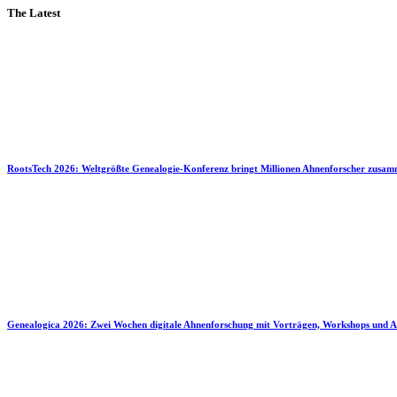
The Latest
RootsTech 2026: Weltgrößte Genealogie-Konferenz bringt Millionen Ahnenforscher zusa
Genealogica 2026: Zwei Wochen digitale Ahnenforschung mit Vorträgen, Workshops und A