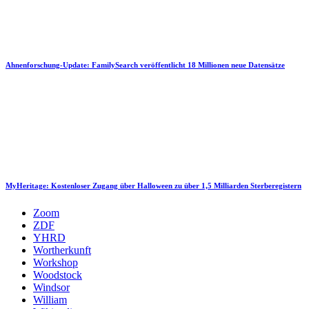
Ahnenforschung-Update: FamilySearch veröffentlicht 18 Millionen neue Datensätze
MyHeritage: Kostenloser Zugang über Halloween zu über 1,5 Milliarden Sterberegistern
Zoom
ZDF
YHRD
Wortherkunft
Workshop
Woodstock
Windsor
William