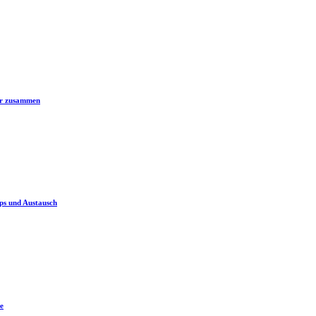
er zusammen
ps und Austausch
e