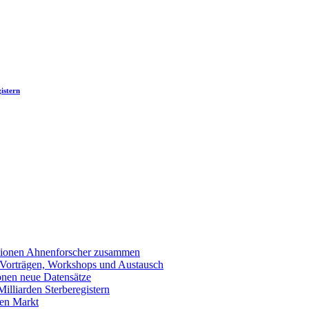
istern
llionen Ahnenforscher zusammen
 Vorträgen, Workshops und Austausch
onen neue Datensätze
lliarden Sterberegistern
en Markt