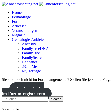
Home
Fernabfrage
Forum
Adressen
Veranstaltungen
Magazin
Genealogie-Anbieter
Ancestry
FamilyTreeDNA
FamilyTree
FamilySearch
Geneanet
23andMe
MyHeritage
Sie sind noch nicht im Forum angemeldet? Stellen Sie jetzt ihre Frag
Jetzt kostenlos
im Forum registrieren
Search
Social Links