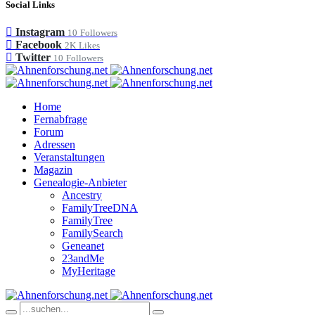
Social Links
Instagram
10
Followers
Facebook
2K
Likes
Twitter
10
Followers
Home
Fernabfrage
Forum
Adressen
Veranstaltungen
Magazin
Genealogie-Anbieter
Ancestry
FamilyTreeDNA
FamilyTree
FamilySearch
Geneanet
23andMe
MyHeritage