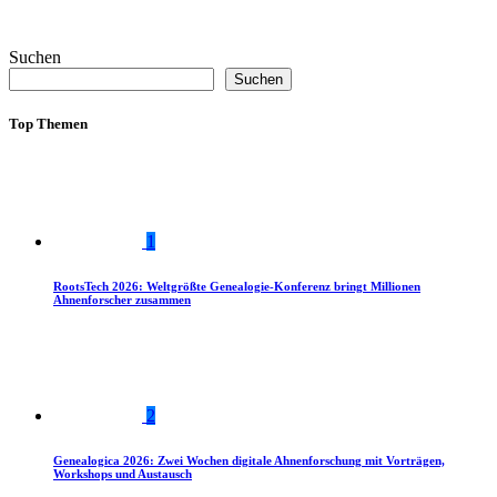
Suchen
Suchen
Top Themen
1
RootsTech 2026: Weltgrößte Genealogie-Konferenz bringt Millionen
Ahnenforscher zusammen
2
Genealogica 2026: Zwei Wochen digitale Ahnenforschung mit Vorträgen,
Workshops und Austausch