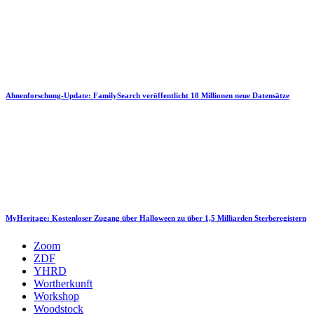
Ahnenforschung-Update: FamilySearch veröffentlicht 18 Millionen neue Datensätze
MyHeritage: Kostenloser Zugang über Halloween zu über 1,5 Milliarden Sterberegistern
Zoom
ZDF
YHRD
Wortherkunft
Workshop
Woodstock