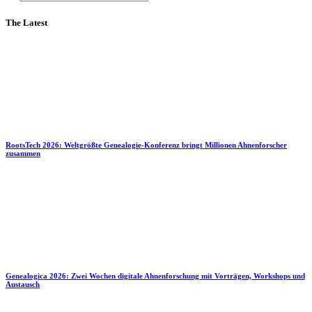
The Latest
RootsTech 2026: Weltgrößte Genealogie-Konferenz bringt Millionen Ahnenforscher
zusammen
Genealogica 2026: Zwei Wochen digitale Ahnenforschung mit Vorträgen, Workshops und
Austausch