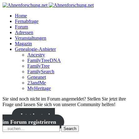
Home
Fernabfrage
Forum
Adressen
Veranstaltungen
Magazin
Genealogie-Anbieter
Ancestry
FamilyTreeDNA
FamilyTree
FamilySearch
Geneanet
23andMe
MyHeritage
Sie sind noch nicht im Forum angemeldet? Stellen Sie jetzt ihre
Frage und lassen Sie sich von unserer Community helfen!
Jetzt kostenlos
im Forum registrieren
Search