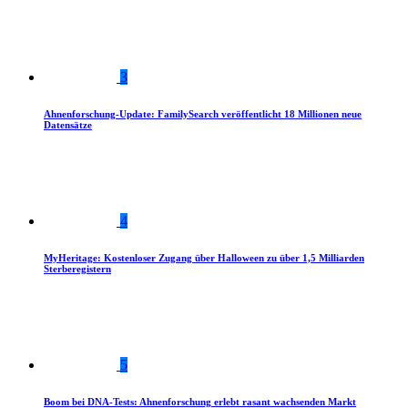
3
Ahnenforschung-Update: FamilySearch veröffentlicht 18 Millionen neue
Datensätze
4
MyHeritage: Kostenloser Zugang über Halloween zu über 1,5 Milliarden
Sterberegistern
5
Boom bei DNA-Tests: Ahnenforschung erlebt rasant wachsenden Markt