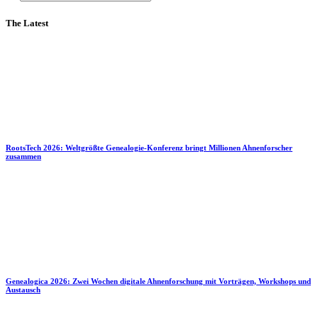
The Latest
RootsTech 2026: Weltgrößte Genealogie-Konferenz bringt Millionen Ahnenforscher
zusammen
Genealogica 2026: Zwei Wochen digitale Ahnenforschung mit Vorträgen, Workshops und
Austausch