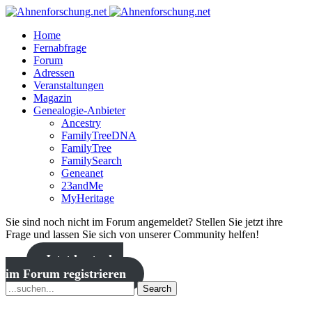
Home
Fernabfrage
Forum
Adressen
Veranstaltungen
Magazin
Genealogie-Anbieter
Ancestry
FamilyTreeDNA
FamilyTree
FamilySearch
Geneanet
23andMe
MyHeritage
Sie sind noch nicht im Forum angemeldet? Stellen Sie jetzt ihre
Frage und lassen Sie sich von unserer Community helfen!
Jetzt kostenlos
im Forum registrieren
Search