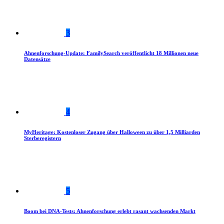
3
Ahnenforschung-Update: FamilySearch veröffentlicht 18 Millionen neue
Datensätze
4
MyHeritage: Kostenloser Zugang über Halloween zu über 1,5 Milliarden
Sterberegistern
5
Boom bei DNA-Tests: Ahnenforschung erlebt rasant wachsenden Markt