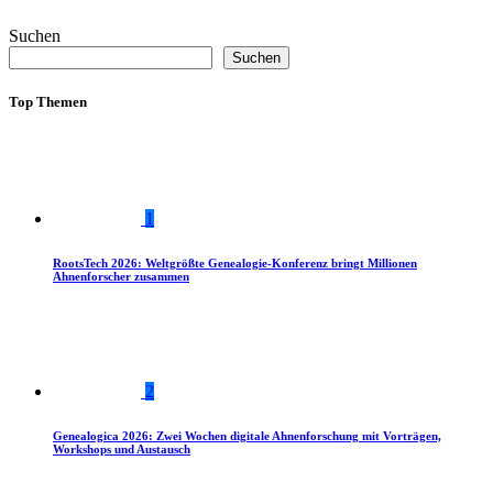
Suchen
Suchen
Top Themen
1
RootsTech 2026: Weltgrößte Genealogie-Konferenz bringt Millionen
Ahnenforscher zusammen
2
Genealogica 2026: Zwei Wochen digitale Ahnenforschung mit Vorträgen,
Workshops und Austausch