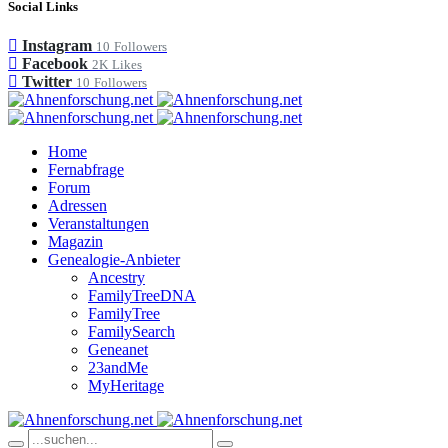
Social Links
Instagram
10
Followers
Facebook
2K
Likes
Twitter
10
Followers
Home
Fernabfrage
Forum
Adressen
Veranstaltungen
Magazin
Genealogie-Anbieter
Ancestry
FamilyTreeDNA
FamilyTree
FamilySearch
Geneanet
23andMe
MyHeritage