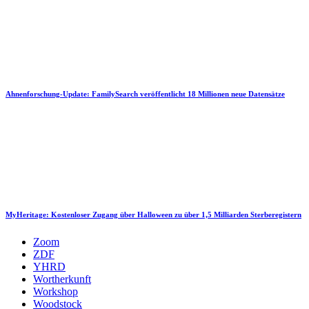
Ahnenforschung-Update: FamilySearch veröffentlicht 18 Millionen neue Datensätze
MyHeritage: Kostenloser Zugang über Halloween zu über 1,5 Milliarden Sterberegistern
Zoom
ZDF
YHRD
Wortherkunft
Workshop
Woodstock