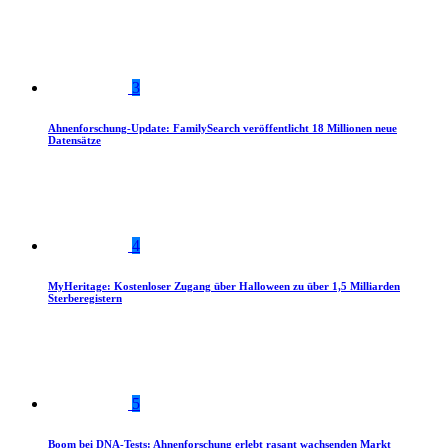
3
Ahnenforschung-Update: FamilySearch veröffentlicht 18 Millionen neue
Datensätze
4
MyHeritage: Kostenloser Zugang über Halloween zu über 1,5 Milliarden
Sterberegistern
5
Boom bei DNA-Tests: Ahnenforschung erlebt rasant wachsenden Markt