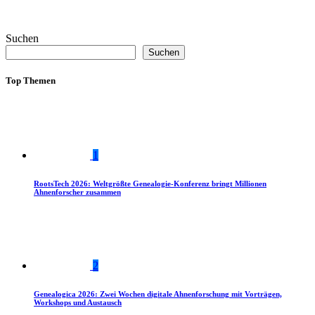
Suchen
Suchen
Top Themen
1
RootsTech 2026: Weltgrößte Genealogie-Konferenz bringt Millionen
Ahnenforscher zusammen
2
Genealogica 2026: Zwei Wochen digitale Ahnenforschung mit Vorträgen,
Workshops und Austausch