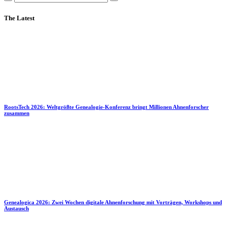
The Latest
RootsTech 2026: Weltgrößte Genealogie-Konferenz bringt Millionen Ahnenforscher
zusammen
Genealogica 2026: Zwei Wochen digitale Ahnenforschung mit Vorträgen, Workshops und
Austausch