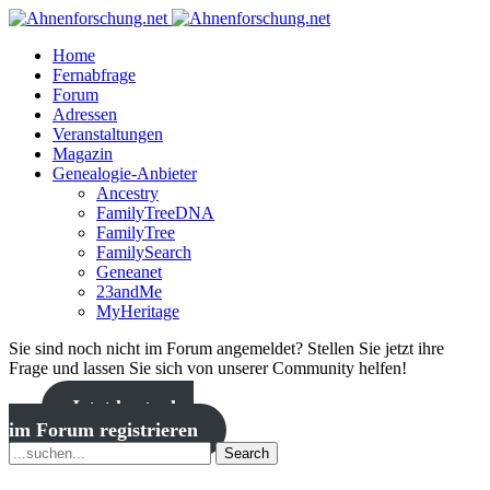
Home
Fernabfrage
Forum
Adressen
Veranstaltungen
Magazin
Genealogie-Anbieter
Ancestry
FamilyTreeDNA
FamilyTree
FamilySearch
Geneanet
23andMe
MyHeritage
Sie sind noch nicht im Forum angemeldet? Stellen Sie jetzt ihre
Frage und lassen Sie sich von unserer Community helfen!
Jetzt kostenlos
im Forum registrieren
Search