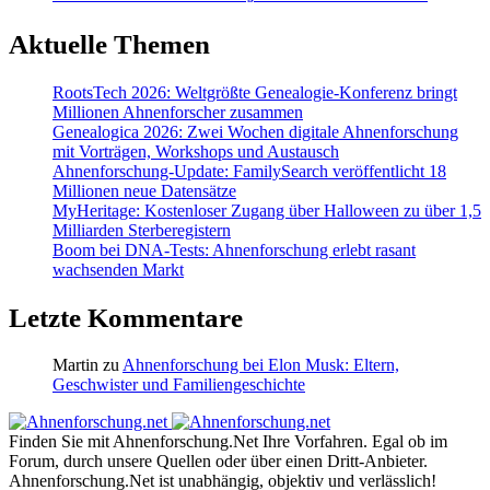
Aktuelle Themen
RootsTech 2026: Weltgrößte Genealogie-Konferenz bringt
Millionen Ahnenforscher zusammen
Genealogica 2026: Zwei Wochen digitale Ahnenforschung
mit Vorträgen, Workshops und Austausch
Ahnenforschung-Update: FamilySearch veröffentlicht 18
Millionen neue Datensätze
MyHeritage: Kostenloser Zugang über Halloween zu über 1,5
Milliarden Sterberegistern
Boom bei DNA-Tests: Ahnenforschung erlebt rasant
wachsenden Markt
Letzte Kommentare
Martin
zu
Ahnenforschung bei Elon Musk: Eltern,
Geschwister und Familiengeschichte
Finden Sie mit Ahnenforschung.Net Ihre Vorfahren. Egal ob im
Forum, durch unsere Quellen oder über einen Dritt-Anbieter.
Ahnenforschung.Net ist unabhängig, objektiv und verlässlich!