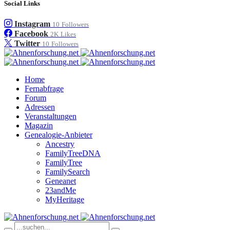
Social Links
Instagram
10
Followers
Facebook
2K
Likes
Twitter
10
Followers
Home
Fernabfrage
Forum
Adressen
Veranstaltungen
Magazin
Genealogie-Anbieter
Ancestry
FamilyTreeDNA
FamilyTree
FamilySearch
Geneanet
23andMe
MyHeritage