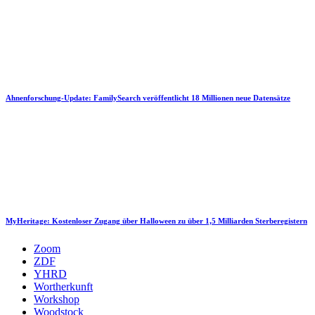
Ahnenforschung-Update: FamilySearch veröffentlicht 18 Millionen neue Datensätze
MyHeritage: Kostenloser Zugang über Halloween zu über 1,5 Milliarden Sterberegistern
Zoom
ZDF
YHRD
Wortherkunft
Workshop
Woodstock