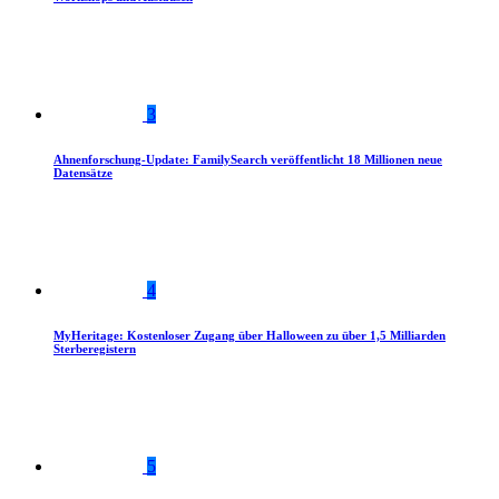
3
Ahnenforschung-Update: FamilySearch veröffentlicht 18 Millionen neue
Datensätze
4
MyHeritage: Kostenloser Zugang über Halloween zu über 1,5 Milliarden
Sterberegistern
5