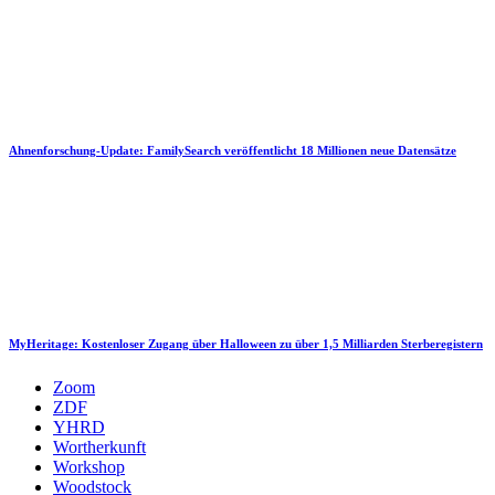
Ahnenforschung-Update: FamilySearch veröffentlicht 18 Millionen neue Datensätze
MyHeritage: Kostenloser Zugang über Halloween zu über 1,5 Milliarden Sterberegistern
Zoom
ZDF
YHRD
Wortherkunft
Workshop
Woodstock