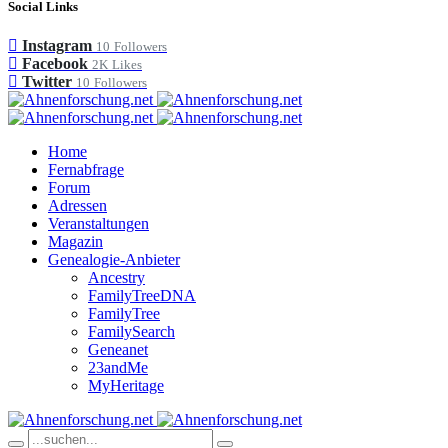
Social Links
Instagram
10
Followers
Facebook
2K
Likes
Twitter
10
Followers
Home
Fernabfrage
Forum
Adressen
Veranstaltungen
Magazin
Genealogie-Anbieter
Ancestry
FamilyTreeDNA
FamilyTree
FamilySearch
Geneanet
23andMe
MyHeritage