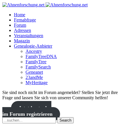
Home
Fernabfrage
Forum
Adressen
Veranstaltungen
Magazin
Genealogie-Anbieter
Ancestry
FamilyTreeDNA
FamilyTree
FamilySearch
Geneanet
23andMe
MyHeritage
Sie sind noch nicht im Forum angemeldet? Stellen Sie jetzt ihre
Frage und lassen Sie sich von unserer Community helfen!
Jetzt kostenlos
im Forum registrieren
Search