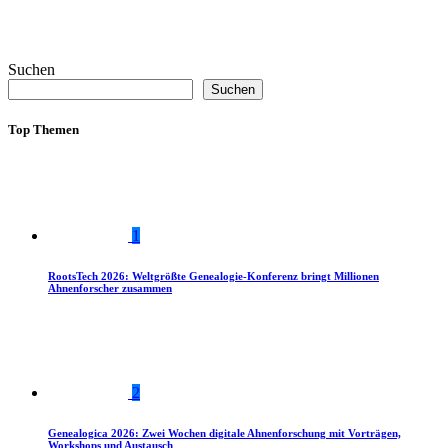
Suchen
Suchen
Top Themen
1
RootsTech 2026: Weltgrößte Genealogie-Konferenz bringt Millionen
Ahnenforscher zusammen
2
Genealogica 2026: Zwei Wochen digitale Ahnenforschung mit Vorträgen,
Workshops und Austausch