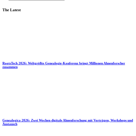
The Latest
RootsTech 2026: Weltgrößte Genealogie-Konferenz bringt Millionen Ahnenforscher
zusammen
Genealogica 2026: Zwei Wochen digitale Ahnenforschung mit Vorträgen, Workshops und
Austausch