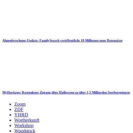
Ahnenforschung-Update: FamilySearch veröffentlicht 18 Millionen neue Datensätze
MyHeritage: Kostenloser Zugang über Halloween zu über 1,5 Milliarden Sterberegistern
Zoom
ZDF
YHRD
Wortherkunft
Workshop
Woodstock