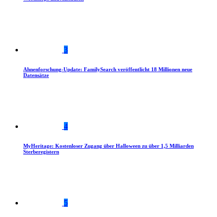
3
Ahnenforschung-Update: FamilySearch veröffentlicht 18 Millionen neue
Datensätze
4
MyHeritage: Kostenloser Zugang über Halloween zu über 1,5 Milliarden
Sterberegistern
5