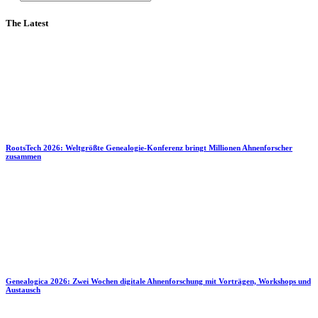
The Latest
RootsTech 2026: Weltgrößte Genealogie-Konferenz bringt Millionen Ahnenforscher
zusammen
Genealogica 2026: Zwei Wochen digitale Ahnenforschung mit Vorträgen, Workshops und
Austausch