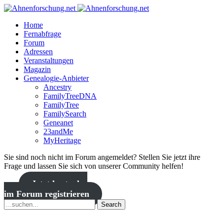
Home
Fernabfrage
Forum
Adressen
Veranstaltungen
Magazin
Genealogie-Anbieter
Ancestry
FamilyTreeDNA
FamilyTree
FamilySearch
Geneanet
23andMe
MyHeritage
Sie sind noch nicht im Forum angemeldet? Stellen Sie jetzt ihre
Frage und lassen Sie sich von unserer Community helfen!
Jetzt kostenlos
im Forum registrieren
Search