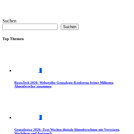
Suchen
Suchen
Top Themen
1
RootsTech 2026: Weltgrößte Genealogie-Konferenz bringt Millionen
Ahnenforscher zusammen
2
Genealogica 2026: Zwei Wochen digitale Ahnenforschung mit Vorträgen,
Workshops und Austausch