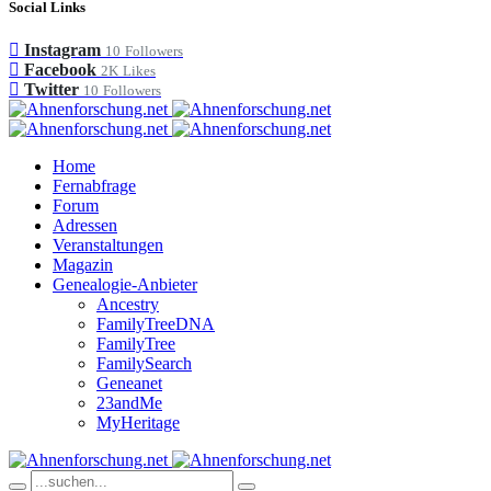
Social Links
Instagram
10
Followers
Facebook
2K
Likes
Twitter
10
Followers
Home
Fernabfrage
Forum
Adressen
Veranstaltungen
Magazin
Genealogie-Anbieter
Ancestry
FamilyTreeDNA
FamilyTree
FamilySearch
Geneanet
23andMe
MyHeritage