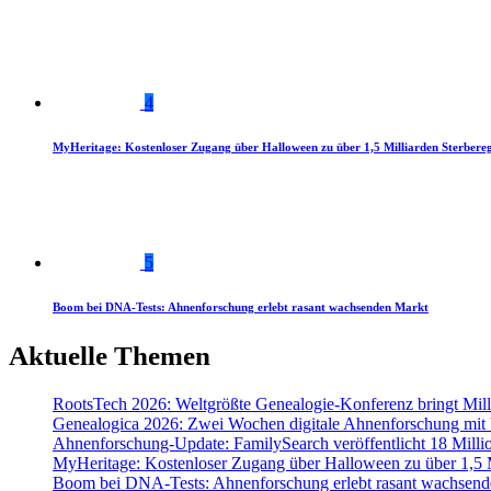
4
MyHeritage: Kostenloser Zugang über Halloween zu über 1,5 Milliarden Sterbereg
5
Boom bei DNA-Tests: Ahnenforschung erlebt rasant wachsenden Markt
Aktuelle Themen
RootsTech 2026: Weltgrößte Genealogie-Konferenz bringt Mi
Genealogica 2026: Zwei Wochen digitale Ahnenforschung mit
Ahnenforschung-Update: FamilySearch veröffentlicht 18 Milli
MyHeritage: Kostenloser Zugang über Halloween zu über 1,5 Mi
Boom bei DNA-Tests: Ahnenforschung erlebt rasant wachsend