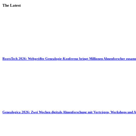
The Latest
RootsTech 2026: Weltgrößte Genealogie-Konferenz bringt Millionen Ahnenforscher zusa
Genealogica 2026: Zwei Wochen digitale Ahnenforschung mit Vorträgen, Workshops und A