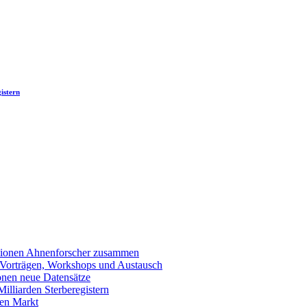
istern
llionen Ahnenforscher zusammen
 Vorträgen, Workshops und Austausch
onen neue Datensätze
lliarden Sterberegistern
en Markt