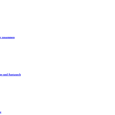
er zusammen
ps und Austausch
e