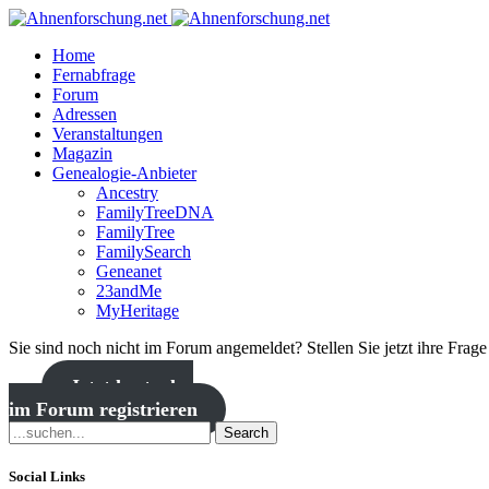
Home
Fernabfrage
Forum
Adressen
Veranstaltungen
Magazin
Genealogie-Anbieter
Ancestry
FamilyTreeDNA
FamilyTree
FamilySearch
Geneanet
23andMe
MyHeritage
Sie sind noch nicht im Forum angemeldet? Stellen Sie jetzt ihre Frag
Jetzt kostenlos
im Forum registrieren
Search
Social Links