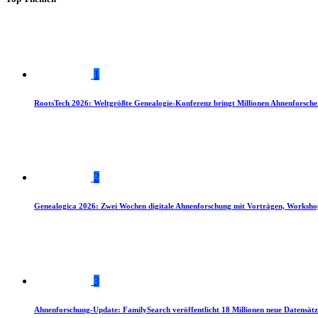
1
RootsTech 2026: Weltgrößte Genealogie-Konferenz bringt Millionen Ahnenforsch
2
Genealogica 2026: Zwei Wochen digitale Ahnenforschung mit Vorträgen, Worksho
3
Ahnenforschung-Update: FamilySearch veröffentlicht 18 Millionen neue Datensätz