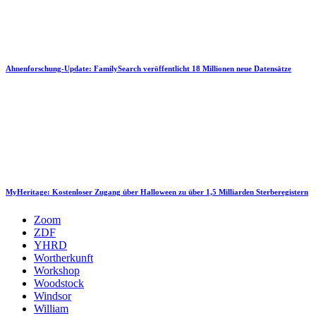
Ahnenforschung-Update: FamilySearch veröffentlicht 18 Millionen neue Datensätze
MyHeritage: Kostenloser Zugang über Halloween zu über 1,5 Milliarden Sterberegistern
Zoom
ZDF
YHRD
Wortherkunft
Workshop
Woodstock
Windsor
William