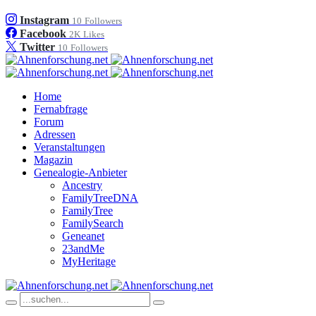
Instagram
10
Followers
Facebook
2K
Likes
Twitter
10
Followers
Home
Fernabfrage
Forum
Adressen
Veranstaltungen
Magazin
Genealogie-Anbieter
Ancestry
FamilyTreeDNA
FamilyTree
FamilySearch
Geneanet
23andMe
MyHeritage