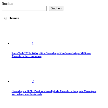
Suchen
Suchen
Top Themen
1
RootsTech 2026: Weltgrößte Genealogie-Konferenz bringt Millionen
Ahnenforscher zusammen
2
Genealogica 2026: Zwei Wochen digitale Ahnenforschung mit Vorträgen,
Workshops und Austausch