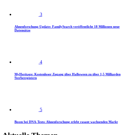
3
Ahnenforschung-Update: FamilySearch veröffentlicht 18 Millionen neue
Datensätze
4
MyHeritage: Kostenloser Zugang über Halloween zu über 1,5 Milliarden
Sterberegistern
5
Boom bei DNA-Tests: Ahnenforschung erlebt rasant wachsenden Markt