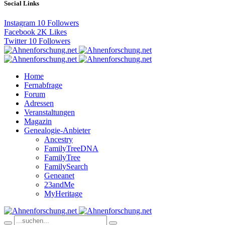
Social Links
Instagram
10
Followers
Facebook
2K
Likes
Twitter
10
Followers
Home
Fernabfrage
Forum
Adressen
Veranstaltungen
Magazin
Genealogie-Anbieter
Ancestry
FamilyTreeDNA
FamilyTree
FamilySearch
Geneanet
23andMe
MyHeritage