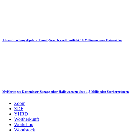
Ahnenforschung-Update: FamilySearch veröffentlicht 18 Millionen neue Datensätze
MyHeritage: Kostenloser Zugang über Halloween zu über 1,5 Milliarden Sterberegistern
Zoom
ZDF
YHRD
Wortherkunft
Workshop
Woodstock