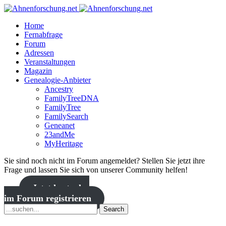
Home
Fernabfrage
Forum
Adressen
Veranstaltungen
Magazin
Genealogie-Anbieter
Ancestry
FamilyTreeDNA
FamilyTree
FamilySearch
Geneanet
23andMe
MyHeritage
Sie sind noch nicht im Forum angemeldet? Stellen Sie jetzt ihre
Frage und lassen Sie sich von unserer Community helfen!
Jetzt kostenlos
im Forum registrieren
Search