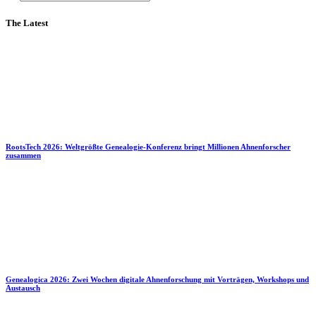
The Latest
RootsTech 2026: Weltgrößte Genealogie-Konferenz bringt Millionen Ahnenforscher
zusammen
Genealogica 2026: Zwei Wochen digitale Ahnenforschung mit Vorträgen, Workshops und
Austausch