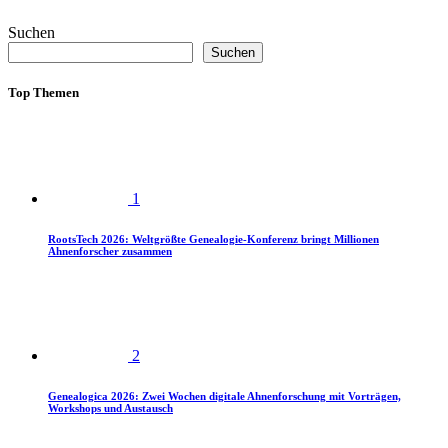
Suchen
Suchen
Top Themen
1
RootsTech 2026: Weltgrößte Genealogie-Konferenz bringt Millionen
Ahnenforscher zusammen
2
Genealogica 2026: Zwei Wochen digitale Ahnenforschung mit Vorträgen,
Workshops und Austausch