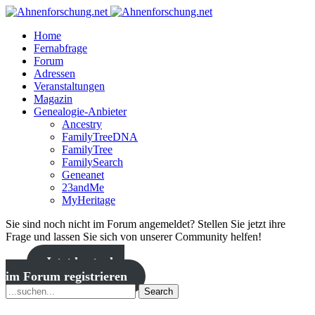
Home
Fernabfrage
Forum
Adressen
Veranstaltungen
Magazin
Genealogie-Anbieter
Ancestry
FamilyTreeDNA
FamilyTree
FamilySearch
Geneanet
23andMe
MyHeritage
Sie sind noch nicht im Forum angemeldet? Stellen Sie jetzt ihre
Frage und lassen Sie sich von unserer Community helfen!
Jetzt kostenlos
im Forum registrieren
Search