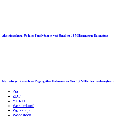
Ahnenforschung-Update: FamilySearch veröffentlicht 18 Millionen neue Datensätze
MyHeritage: Kostenloser Zugang über Halloween zu über 1,5 Milliarden Sterberegistern
Zoom
ZDF
YHRD
Wortherkunft
Workshop
Woodstock