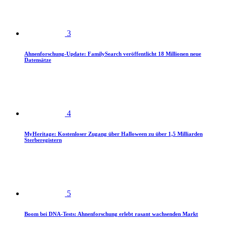
3
Ahnenforschung-Update: FamilySearch veröffentlicht 18 Millionen neue
Datensätze
4
MyHeritage: Kostenloser Zugang über Halloween zu über 1,5 Milliarden
Sterberegistern
5
Boom bei DNA-Tests: Ahnenforschung erlebt rasant wachsenden Markt