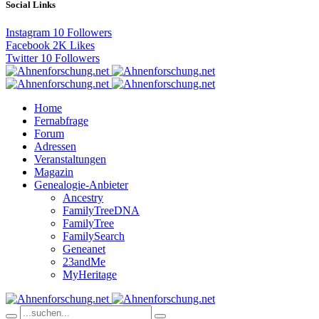
Social Links
Instagram
10
Followers
Facebook
2K
Likes
Twitter
10
Followers
Home
Fernabfrage
Forum
Adressen
Veranstaltungen
Magazin
Genealogie-Anbieter
Ancestry
FamilyTreeDNA
FamilyTree
FamilySearch
Geneanet
23andMe
MyHeritage