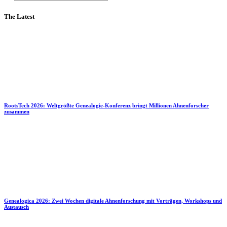
The Latest
RootsTech 2026: Weltgrößte Genealogie-Konferenz bringt Millionen Ahnenforscher
zusammen
Genealogica 2026: Zwei Wochen digitale Ahnenforschung mit Vorträgen, Workshops und
Austausch