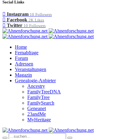
Social Links
Instagram
10
Followers
Facebook
2K
Likes
Twitter
10
Followers
Home
Fernabfrage
Forum
Adressen
Veranstaltungen
Magazin
Genealogie-Anbieter
Ancestry
FamilyTreeDNA
FamilyTree
FamilySearch
Geneanet
23andMe
MyHeritage