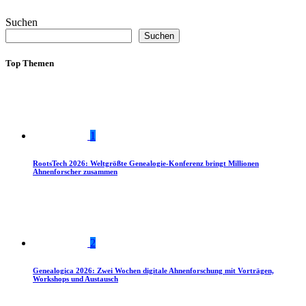
Suchen
Suchen
Top Themen
1
RootsTech 2026: Weltgrößte Genealogie-Konferenz bringt Millionen
Ahnenforscher zusammen
2
Genealogica 2026: Zwei Wochen digitale Ahnenforschung mit Vorträgen,
Workshops und Austausch