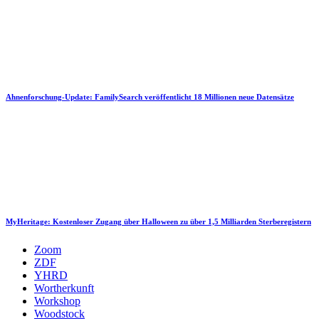
Ahnenforschung-Update: FamilySearch veröffentlicht 18 Millionen neue Datensätze
MyHeritage: Kostenloser Zugang über Halloween zu über 1,5 Milliarden Sterberegistern
Zoom
ZDF
YHRD
Wortherkunft
Workshop
Woodstock