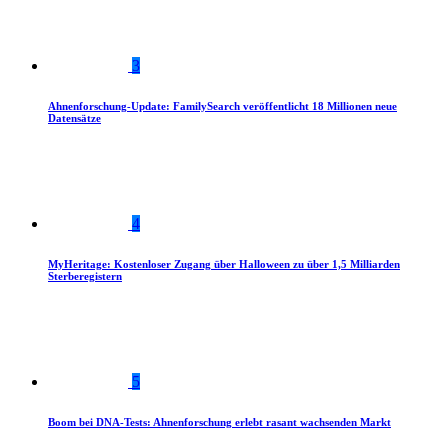
3
Ahnenforschung-Update: FamilySearch veröffentlicht 18 Millionen neue
Datensätze
4
MyHeritage: Kostenloser Zugang über Halloween zu über 1,5 Milliarden
Sterberegistern
5
Boom bei DNA-Tests: Ahnenforschung erlebt rasant wachsenden Markt