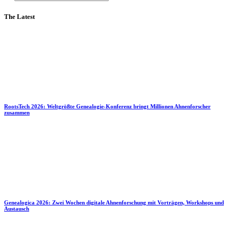
The Latest
RootsTech 2026: Weltgrößte Genealogie-Konferenz bringt Millionen Ahnenforscher
zusammen
Genealogica 2026: Zwei Wochen digitale Ahnenforschung mit Vorträgen, Workshops und
Austausch