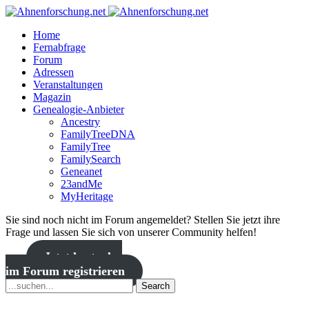
Home
Fernabfrage
Forum
Adressen
Veranstaltungen
Magazin
Genealogie-Anbieter
Ancestry
FamilyTreeDNA
FamilyTree
FamilySearch
Geneanet
23andMe
MyHeritage
Sie sind noch nicht im Forum angemeldet? Stellen Sie jetzt ihre
Frage und lassen Sie sich von unserer Community helfen!
Jetzt kostenlos
im Forum registrieren
Search