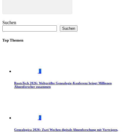
Suchen
Suchen
Top Themen
1
RootsTech 2026: Weltgrößte Genealogie-Konferenz bringt Millionen
Ahnenforscher zusammen
2
Genealogica 2026: Zwei Wochen digitale Ahnenforschung mit Vorträgen,