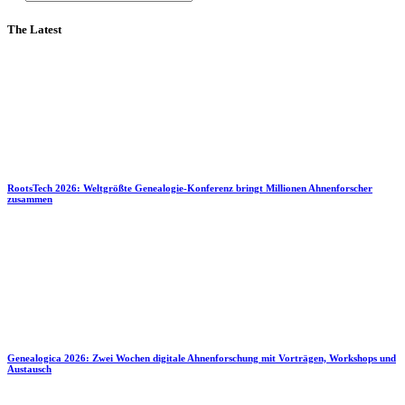
The Latest
RootsTech 2026: Weltgrößte Genealogie-Konferenz bringt Millionen Ahnenforscher
zusammen
Genealogica 2026: Zwei Wochen digitale Ahnenforschung mit Vorträgen, Workshops und
Austausch