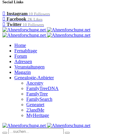
Social Links
Instagram
10
Followers
Facebook
2K
Likes
Twitter
10
Followers
Home
Fernabfrage
Forum
Adressen
Veranstaltungen
Magazin
Genealogie-Anbieter
Ancestry
FamilyTreeDNA
FamilyTree
FamilySearch
Geneanet
23andMe
MyHeritage