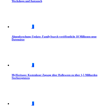
Workshops und Austausch
3
Ahnenforschung-Update: FamilySearch veröffentlicht 18 Millionen neue
Datensätze
4
MyHeritage: Kostenloser Zugang über Halloween zu über 1,5 Milliarden
Sterberegistern
5