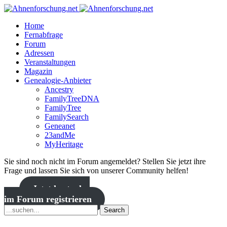
Home
Fernabfrage
Forum
Adressen
Veranstaltungen
Magazin
Genealogie-Anbieter
Ancestry
FamilyTreeDNA
FamilyTree
FamilySearch
Geneanet
23andMe
MyHeritage
Sie sind noch nicht im Forum angemeldet? Stellen Sie jetzt ihre
Frage und lassen Sie sich von unserer Community helfen!
Jetzt kostenlos
im Forum registrieren
Search