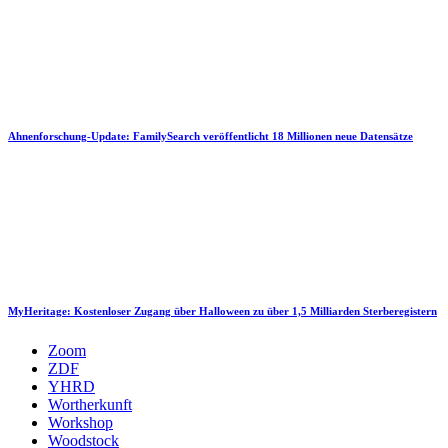
Ahnenforschung-Update: FamilySearch veröffentlicht 18 Millionen neue Datensätze
MyHeritage: Kostenloser Zugang über Halloween zu über 1,5 Milliarden Sterberegistern
Zoom
ZDF
YHRD
Wortherkunft
Workshop
Woodstock