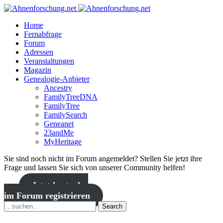
Home
Fernabfrage
Forum
Adressen
Veranstaltungen
Magazin
Genealogie-Anbieter
Ancestry
FamilyTreeDNA
FamilyTree
FamilySearch
Geneanet
23andMe
MyHeritage
Sie sind noch nicht im Forum angemeldet? Stellen Sie jetzt ihre
Frage und lassen Sie sich von unserer Community helfen!
Jetzt kostenlos
im Forum registrieren
Search