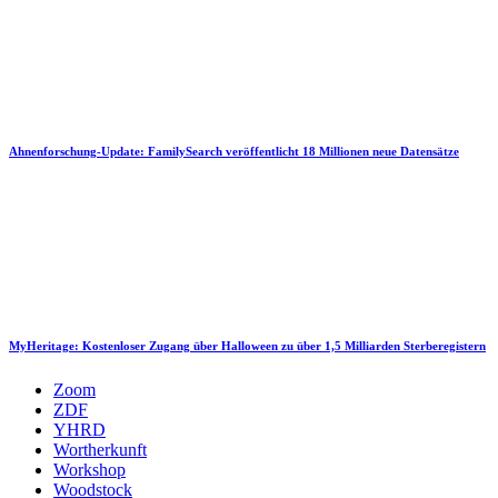
Ahnenforschung-Update: FamilySearch veröffentlicht 18 Millionen neue Datensätze
MyHeritage: Kostenloser Zugang über Halloween zu über 1,5 Milliarden Sterberegistern
Zoom
ZDF
YHRD
Wortherkunft
Workshop
Woodstock