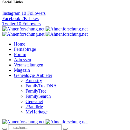
Social Links
Instagram
10
Followers
Facebook
2K
Likes
Twitter
10
Followers
Home
Fernabfrage
Forum
Adressen
Veranstaltungen
Magazin
Genealogie-Anbieter
Ancestry
FamilyTreeDNA
FamilyTree
FamilySearch
Geneanet
23andMe
MyHeritage