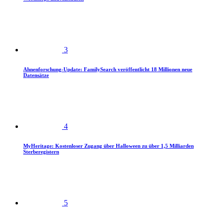
3
Ahnenforschung-Update: FamilySearch veröffentlicht 18 Millionen neue
Datensätze
4
MyHeritage: Kostenloser Zugang über Halloween zu über 1,5 Milliarden
Sterberegistern
5