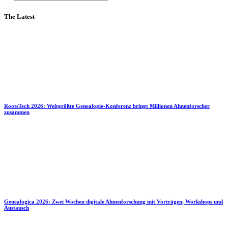
The Latest
RootsTech 2026: Weltgrößte Genealogie-Konferenz bringt Millionen Ahnenforscher
zusammen
Genealogica 2026: Zwei Wochen digitale Ahnenforschung mit Vorträgen, Workshops und
Austausch