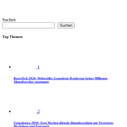
Suchen
Suchen
Top Themen
1
RootsTech 2026: Weltgrößte Genealogie-Konferenz bringt Millionen
Ahnenforscher zusammen
2
Genealogica 2026: Zwei Wochen digitale Ahnenforschung mit Vorträgen,
Workshops und Austausch