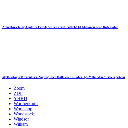
Ahnenforschung-Update: FamilySearch veröffentlicht 18 Millionen neue Datensätze
MyHeritage: Kostenloser Zugang über Halloween zu über 1,5 Milliarden Sterberegistern
Zoom
ZDF
YHRD
Wortherkunft
Workshop
Woodstock
Windsor
William