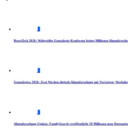
1
RootsTech 2026: Weltgrößte Genealogie-Konferenz bringt Millionen Ahnenforsch
2
Genealogica 2026: Zwei Wochen digitale Ahnenforschung mit Vorträgen, Worksho
3
Ahnenforschung-Update: FamilySearch veröffentlicht 18 Millionen neue Datensätz