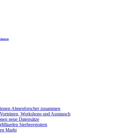
istern
llionen Ahnenforscher zusammen
 Vorträgen, Workshops und Austausch
onen neue Datensätze
lliarden Sterberegistern
en Markt