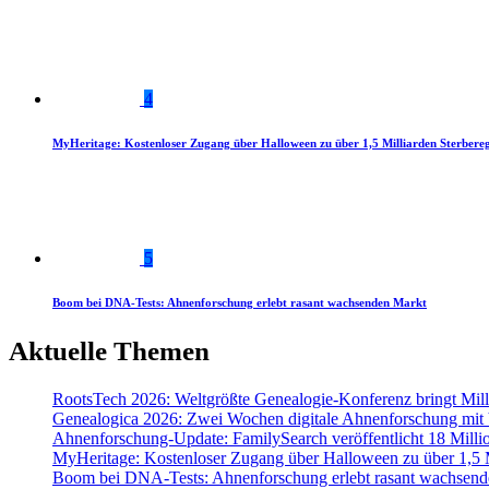
4
MyHeritage: Kostenloser Zugang über Halloween zu über 1,5 Milliarden Sterbereg
5
Boom bei DNA-Tests: Ahnenforschung erlebt rasant wachsenden Markt
Aktuelle Themen
RootsTech 2026: Weltgrößte Genealogie-Konferenz bringt Mi
Genealogica 2026: Zwei Wochen digitale Ahnenforschung mit
Ahnenforschung-Update: FamilySearch veröffentlicht 18 Milli
MyHeritage: Kostenloser Zugang über Halloween zu über 1,5 Mi
Boom bei DNA-Tests: Ahnenforschung erlebt rasant wachsend