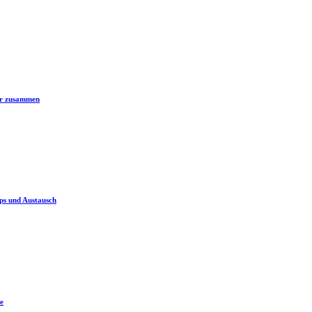
er zusammen
ps und Austausch
e