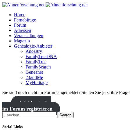
Home
Fernabfrage
Forum
Adressen
Veranstaltungen
Magazin
Genealogie-Anbieter
Ancestry
FamilyTreeDNA
FamilyTree
FamilySearch
Geneanet
23andMe
MyHeritage
Sie sind noch nicht im Forum angemeldet? Stellen Sie jetzt ihre Frag
Jetzt kostenlos
im Forum registrieren
Search
Social Links