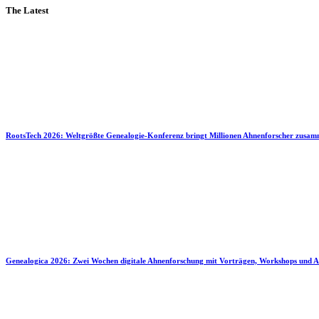
The Latest
RootsTech 2026: Weltgrößte Genealogie-Konferenz bringt Millionen Ahnenforscher zusa
Genealogica 2026: Zwei Wochen digitale Ahnenforschung mit Vorträgen, Workshops und A