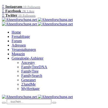
Instagram
10
Followers
Facebook
2K
Likes
Twitter
10
Followers
Home
Fernabfrage
Forum
Adressen
Veranstaltungen
Magazin
Genealogie-Anbieter
Ancestry
FamilyTreeDNA
FamilyTree
FamilySearch
Geneanet
23andMe
MyHeritage