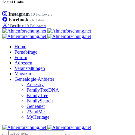
Social Links
Instagram
10
Followers
Facebook
2K
Likes
Twitter
10
Followers
Home
Fernabfrage
Forum
Adressen
Veranstaltungen
Magazin
Genealogie-Anbieter
Ancestry
FamilyTreeDNA
FamilyTree
FamilySearch
Geneanet
23andMe
MyHeritage