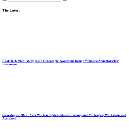
The Latest
RootsTech 2026: Weltgrößte Genealogie-Konferenz bringt Millionen Ahnenforscher
zusammen
Genealogica 2026: Zwei Wochen digitale Ahnenforschung mit Vorträgen, Workshops und
Austausch