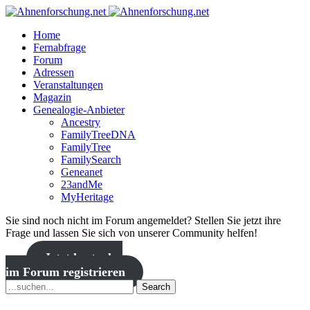
Home
Fernabfrage
Forum
Adressen
Veranstaltungen
Magazin
Genealogie-Anbieter
Ancestry
FamilyTreeDNA
FamilyTree
FamilySearch
Geneanet
23andMe
MyHeritage
Sie sind noch nicht im Forum angemeldet? Stellen Sie jetzt ihre
Frage und lassen Sie sich von unserer Community helfen!
Jetzt kostenlos
im Forum registrieren
Search