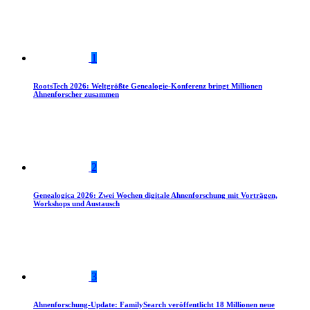
1
RootsTech 2026: Weltgrößte Genealogie-Konferenz bringt Millionen
Ahnenforscher zusammen
2
Genealogica 2026: Zwei Wochen digitale Ahnenforschung mit Vorträgen,
Workshops und Austausch
3
Ahnenforschung-Update: FamilySearch veröffentlicht 18 Millionen neue