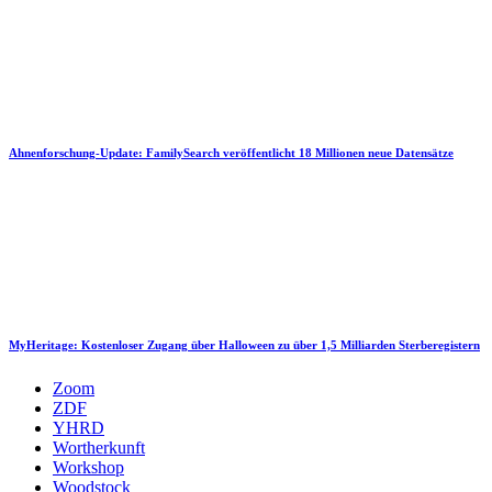
Ahnenforschung-Update: FamilySearch veröffentlicht 18 Millionen neue Datensätze
MyHeritage: Kostenloser Zugang über Halloween zu über 1,5 Milliarden Sterberegistern
Zoom
ZDF
YHRD
Wortherkunft
Workshop
Woodstock