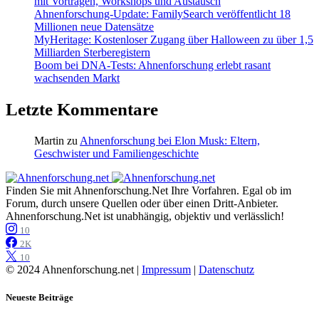
mit Vorträgen, Workshops und Austausch
Ahnenforschung-Update: FamilySearch veröffentlicht 18
Millionen neue Datensätze
MyHeritage: Kostenloser Zugang über Halloween zu über 1,5
Milliarden Sterberegistern
Boom bei DNA-Tests: Ahnenforschung erlebt rasant
wachsenden Markt
Letzte Kommentare
Martin
zu
Ahnenforschung bei Elon Musk: Eltern,
Geschwister und Familiengeschichte
Finden Sie mit Ahnenforschung.Net Ihre Vorfahren. Egal ob im
Forum, durch unsere Quellen oder über einen Dritt-Anbieter.
Ahnenforschung.Net ist unabhängig, objektiv und verlässlich!
10
2K
10
© 2024 Ahnenforschung.net |
Impressum
|
Datenschutz
Neueste Beiträge